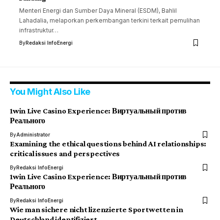
Menteri Energi dan Sumber Daya Mineral (ESDM), Bahlil
Lahadalia, melaporkan perkembangan terkini terkait pemulihan
infrastruktur…
By
Redaksi InfoEnergi
You Might Also Like
1win Live Casino Experience: Виртуальный против
Реального
By
Administrator
Examining the ethical questions behind AI relationships:
critical issues and perspectives
By
Redaksi InfoEnergi
1win Live Casino Experience: Виртуальный против
Реального
By
Redaksi InfoEnergi
Wie man sichere nicht lizenzierte Sportwetten in
Deutschland identifiziert