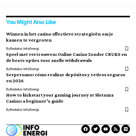
You Might Also Like
Winnen in het casino effectieve strategieën om je
kansen te vergroten
By
Redaksi InfoEnergi
Speel met vertrouwen: Online Casino Zonder CRUKS en
de beste opties voor snelle withdrawals
By
Redaksi InfoEnergi
Serperuano: cómo realizar depósitos y retiros seguros
en 2026
By
Redaksi InfoEnergi
How to kickstart your gaming journey at Slotanza
Casino: a beginner’s guide
By
Redaksi InfoEnergi