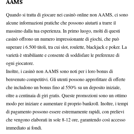
AAMS
Quando si tratta di giocare nei casinò online non AAMS, ci sono
alcune informazioni pratiche che possono aiutarti a trarre il
massimo dalla tua esperienza. In primo luogo, molti di questi
casinò offrono un numero impressionante di giochi, che può
superare i 6.500 titoli, tra cui slot, roulette, blackjack e poker. La
varietà è strabiliante e consente di soddisfare le preferenze di
ogni giocatore.
Inoltre, i casinò non AAMS sono noti per i loro bonus di
benvenuto competitivi. Gli utenti possono approfittare di offerte
che includono un bonus fino al 550% su un deposito iniziale,
oltre a centinaia di giri gratis. Queste promozioni sono un ottimo
modo per iniziare e aumentare il proprio bankroll. Inoltre, i tempi
di pagamento possono essere estremamente rapidi, con prelievi
che vengono elaborati in sole 8-12 ore, garantendo così accesso
immediato ai fondi.