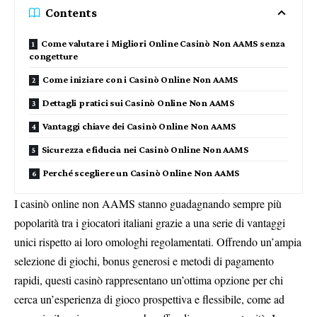
Contents
Come valutare i Migliori Online Casinò Non AAMS senza
congetture
Come iniziare con i Casinò Online Non AAMS
Dettagli pratici sui Casinò Online Non AAMS
Vantaggi chiave dei Casinò Online Non AAMS
Sicurezza e fiducia nei Casinò Online Non AAMS
Perché scegliere un Casinò Online Non AAMS
I casinò online non AAMS stanno guadagnando sempre più
popolarità tra i giocatori italiani grazie a una serie di vantaggi
unici rispetto ai loro omologhi regolamentati. Offrendo un’ampia
selezione di giochi, bonus generosi e metodi di pagamento
rapidi, questi casinò rappresentano un’ottima opzione per chi
cerca un’esperienza di gioco prospettiva e flessibile, come ad