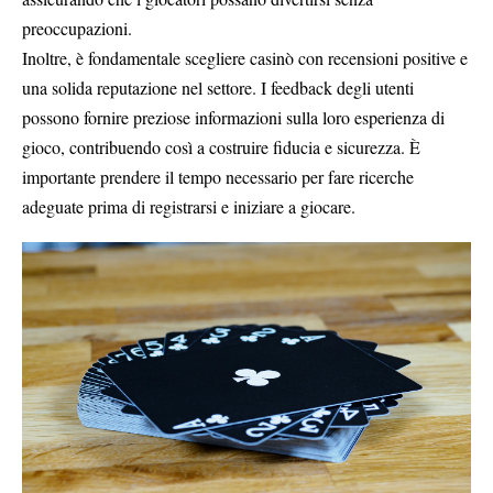
preoccupazioni.
Inoltre, è fondamentale scegliere casinò con recensioni positive e
una solida reputazione nel settore. I feedback degli utenti
possono fornire preziose informazioni sulla loro esperienza di
gioco, contribuendo così a costruire fiducia e sicurezza. È
importante prendere il tempo necessario per fare ricerche
adeguate prima di registrarsi e iniziare a giocare.