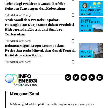
Teknologi Prakiraan Cuaca di Afrika
Selatan: Tantangan dan Kebutuhan
TECHNOLOGY
WORLD
By
Redaksi InfoEnergi
Arab Saudi dan Prancis Sepakati
ENERGI
TERBARUKAN
Peningkatan Kerja Sama dalam Produksi
MIGAS
Hidrogen dan Listrik dari Sumber
WORLD
Terbarukan
By
Redaksi InfoEnergi
Raksasa Migas Eropa Memusatkan
Perhatian pada Minyak dan Gas di Tengah
MIGAS
Ketidakpastian Global
WORLD
By
Redaksi InfoEnergi
Mengenai Kami
InfoEnergi.id
adalah platform media terpercaya yang menyajikan