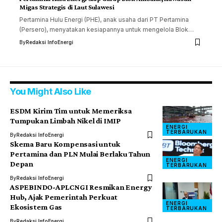
Migas Strategis di Laut Sulawesi
Pertamina Hulu Energi (PHE), anak usaha dari PT Pertamina
(Persero), menyatakan kesiapannya untuk mengelola Blok…
By
Redaksi InfoEnergi
You Might Also Like
ESDM Kirim Tim untuk Memeriksa
Tumpukan Limbah Nikel di IMIP
ENERGI
TERBARUKAN
By
Redaksi InfoEnergi
Skema Baru Kompensasi untuk
Pertamina dan PLN Mulai Berlaku Tahun
ENERGI
Depan
TERBARUKAN
By
Redaksi InfoEnergi
ASPEBINDO-APLCNGI Resmikan Energy
Hub, Ajak Pemerintah Perkuat
ENERGI
Ekosistem Gas
TERBARUKAN
By
Redaksi InfoEnergi