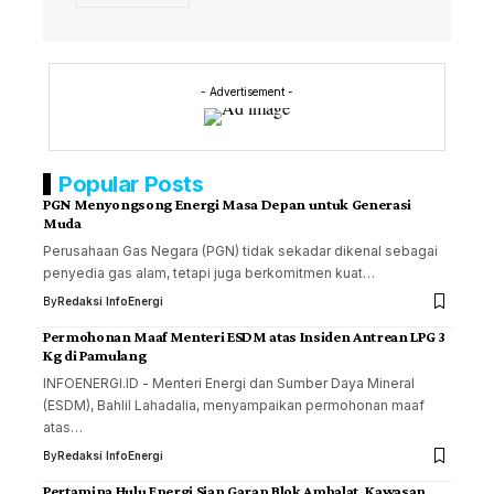
- Advertisement -
Popular Posts
PGN Menyongsong Energi Masa Depan untuk Generasi
Muda
Perusahaan Gas Negara (PGN) tidak sekadar dikenal sebagai
penyedia gas alam, tetapi juga berkomitmen kuat…
By
Redaksi InfoEnergi
Permohonan Maaf Menteri ESDM atas Insiden Antrean LPG 3
Kg di Pamulang
INFOENERGI.ID - Menteri Energi dan Sumber Daya Mineral
(ESDM), Bahlil Lahadalia, menyampaikan permohonan maaf
atas…
By
Redaksi InfoEnergi
Pertamina Hulu Energi Siap Garap Blok Ambalat, Kawasan