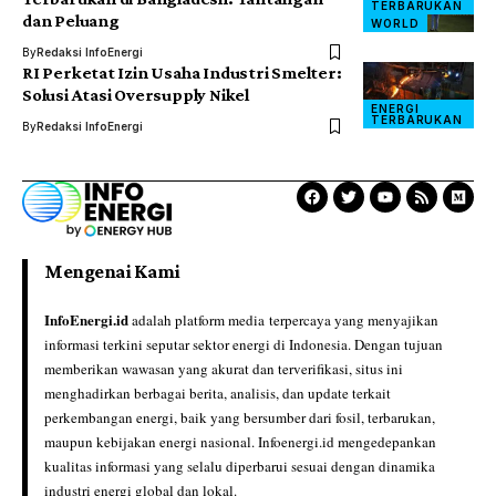
TERBARUKAN
dan Peluang
WORLD
By
Redaksi InfoEnergi
RI Perketat Izin Usaha Industri Smelter:
Solusi Atasi Oversupply Nikel
ENERGI
TERBARUKAN
By
Redaksi InfoEnergi
Mengenai Kami
InfoEnergi.id
adalah platform media terpercaya yang menyajikan
informasi terkini seputar sektor energi di Indonesia. Dengan tujuan
memberikan wawasan yang akurat dan terverifikasi, situs ini
menghadirkan berbagai berita, analisis, dan update terkait
perkembangan energi, baik yang bersumber dari fosil, terbarukan,
maupun kebijakan energi nasional. Infoenergi.id mengedepankan
kualitas informasi yang selalu diperbarui sesuai dengan dinamika
industri energi global dan lokal.