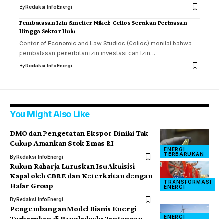
By
Redaksi InfoEnergi
Pembatasan Izin Smelter Nikel: Celios Serukan Perluasan
Hingga Sektor Hulu
Center of Economic and Law Studies (Celios) menilai bahwa
pembatasan penerbitan izin investasi dan Izin…
By
Redaksi InfoEnergi
You Might Also Like
DMO dan Pengetatan Ekspor Dinilai Tak
Cukup Amankan Stok Emas RI
ENERGI
TERBARUKAN
By
Redaksi InfoEnergi
Rukun Raharja Luruskan Isu Akuisisi
Kapal oleh CBRE dan Keterkaitan dengan
TRANSFORMASI
Hafar Group
ENERGI
By
Redaksi InfoEnergi
Pengembangan Model Bisnis Energi
ENERGI
Terbarukan di Bangladesh: Tantangan