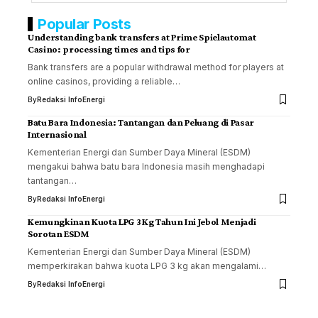
Popular Posts
Understanding bank transfers at Prime Spielautomat
Casino: processing times and tips for
Bank transfers are a popular withdrawal method for players at
online casinos, providing a reliable…
By
Redaksi InfoEnergi
Batu Bara Indonesia: Tantangan dan Peluang di Pasar
Internasional
Kementerian Energi dan Sumber Daya Mineral (ESDM)
mengakui bahwa batu bara Indonesia masih menghadapi
tantangan…
By
Redaksi InfoEnergi
Kemungkinan Kuota LPG 3 Kg Tahun Ini Jebol Menjadi
Sorotan ESDM
Kementerian Energi dan Sumber Daya Mineral (ESDM)
memperkirakan bahwa kuota LPG 3 kg akan mengalami…
By
Redaksi InfoEnergi