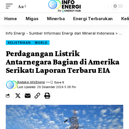
Aa
Home
Migas
Minerba
Energi Terbarukan
Kel
Info Energi - Sumber Informasi Energi dan Mineral Indonesia
>
Blog
KELISTRIKAN
WORLD
Perdagangan Listrik
Antarnegara Bagian di Amerika
Serikat: Laporan Terbaru EIA
Redaksi InfoEnergi
Last Updated: 29 Desember 2024 5:38 Pm