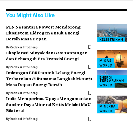
You Might Also Like
PLN Nusantara Power: Mendorong
Ekosistem Hidrogen untuk Energi
Bersih Masa Depan
KELISTRIKAN
By
Redaksi InfoEnergi
Eksplorasi Minyak dan Gas: Tantangan
dan Peluang di Era Transisi Energi
MIGAS
WORLD
By
Redaksi InfoEnergi
Dukungan EBRD untuk Lelang Energi
ENERGI
Terbarukan di Rumania: Langkah Menuju
TERBARUKAN
Masa Depan Energi Bersih
WORLD
By
Redaksi InfoEnergi
India Memperluas Upaya Mengamankan
Sumber Daya Mineral Kritis Melalui MoU
MINERBA
Bilateral
WORLD
By
Redaksi InfoEnergi