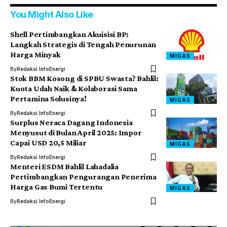
You Might Also Like
Shell Pertimbangkan Akuisisi BP:
Langkah Strategis di Tengah Penurunan
Harga Minyak
MIGAS
By
Redaksi InfoEnergi
Stok BBM Kosong di SPBU Swasta? Bahlil:
Kuota Udah Naik & Kolaborasi Sama
Pertamina Solusinya!
MIGAS
By
Redaksi InfoEnergi
Surplus Neraca Dagang Indonesia
Menyusut di Bulan April 2025: Impor
Capai USD 20,5 Miliar
MIGAS
By
Redaksi InfoEnergi
Menteri ESDM Bahlil Lahadalia
Pertimbangkan Pengurangan Penerima
Harga Gas Bumi Tertentu
MIGAS
By
Redaksi InfoEnergi