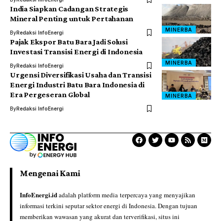
India Siapkan Cadangan Strategis
Mineral Penting untuk Pertahanan
MINERBA
By
Redaksi InfoEnergi
Pajak Ekspor Batu Bara Jadi Solusi
Investasi Transisi Energi di Indonesia
MINERBA
By
Redaksi InfoEnergi
Urgensi Diversifikasi Usaha dan Transisi
Energi Industri Batu Bara Indonesia di
Era Pergeseran Global
MINERBA
By
Redaksi InfoEnergi
Mengenai Kami
InfoEnergi.id
adalah platform media terpercaya yang menyajikan
informasi terkini seputar sektor energi di Indonesia. Dengan tujuan
memberikan wawasan yang akurat dan terverifikasi, situs ini