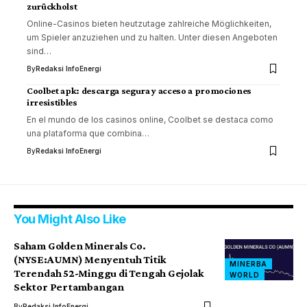
zurückholst
Online-Casinos bieten heutzutage zahlreiche Möglichkeiten,
um Spieler anzuziehen und zu halten. Unter diesen Angeboten
sind…
By
Redaksi InfoEnergi
Coolbet apk: descarga segura y acceso a promociones
irresistibles
En el mundo de los casinos online, Coolbet se destaca como
una plataforma que combina…
By
Redaksi InfoEnergi
You Might Also Like
Saham Golden Minerals Co.
(NYSE:AUMN) Menyentuh Titik
MINERBA
Terendah 52-Minggu di Tengah Gejolak
WORLD
Sektor Pertambangan
By
Redaksi InfoEnergi