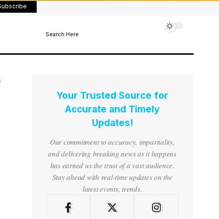
Subscribe
Search Here
Your Trusted Source for
Accurate and Timely
Updates!
Our commitment to accuracy, impartiality,
and delivering breaking news as it happens
has earned us the trust of a vast audience.
Stay ahead with real-time updates on the
latest events, trends.