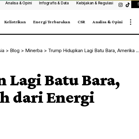
Analisa & Opini
Infografis & Data
Kebijakan & Regulasi
Kelistrikan
Energi Terbarukan
CSR
Analisa & Opini
sia
>
Blog
>
Minerba
>
Trump Hidupkan Lagi Batu Bara, Amerika Menjauh dari Energi Bersih
Lagi Batu Bara,
 dari Energi