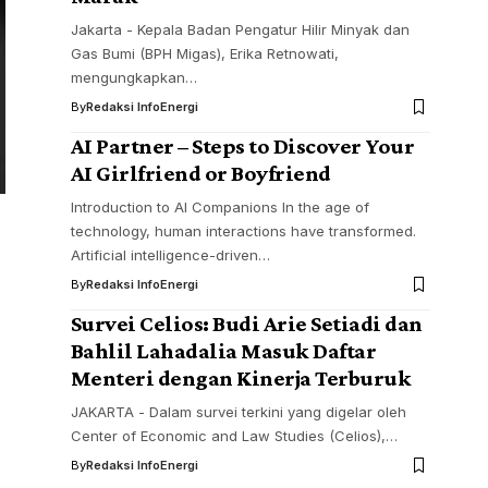
Jakarta - Kepala Badan Pengatur Hilir Minyak dan
Gas Bumi (BPH Migas), Erika Retnowati,
mengungkapkan…
By
Redaksi InfoEnergi
AI Partner – Steps to Discover Your
AI Girlfriend or Boyfriend
Introduction to AI Companions In the age of
technology, human interactions have transformed.
Artificial intelligence-driven…
By
Redaksi InfoEnergi
Survei Celios: Budi Arie Setiadi dan
Bahlil Lahadalia Masuk Daftar
Menteri dengan Kinerja Terburuk
JAKARTA - Dalam survei terkini yang digelar oleh
Center of Economic and Law Studies (Celios),…
By
Redaksi InfoEnergi