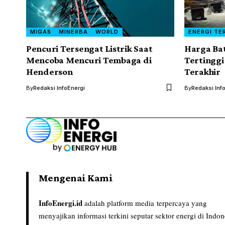
MIGAS
MINERBA
WORLD
ENERGI TE
Pencuri Tersengat Listrik Saat
Harga Ba
Mencoba Mencuri Tembaga di
Tertingg
Henderson
Terakhir
By
Redaksi InfoEnergi
By
Redaksi Inf
Mengenai Kami
InfoEnergi.id
adalah platform media terpercaya yang
menyajikan informasi terkini seputar sektor energi di Indon