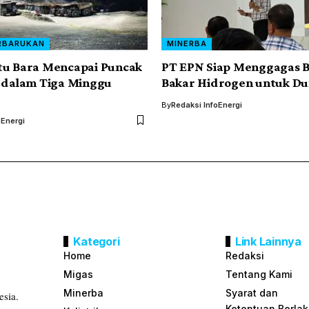
RBARUKAN
MINERBA
tu Bara Mencapai Puncak
PT EPN Siap Menggagas 
i dalam Tiga Minggu
Bakar Hidrogen untuk D
By
Redaksi InfoEnergi
oEnergi
Kategori
Link Lainnya
Home
Redaksi
Migas
Tentang Kami
Minerba
Syarat dan
esia.
Ketentuan Berla