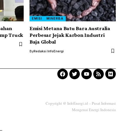
EMISI
MINERBA
Bahan
Emisi Metana Batu Bara Australia
ump Truck
Perbesar Jejak Karbon Industri
Baja Global
By
Redaksi InfoEnergi
Copyright @ InfoEnergi.id – Pusat Informasi
Mengenai Energi Indonesia
ku