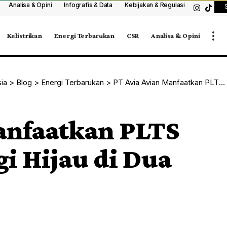
Analisa & Opini
Infografis & Data
Kebijakan & Regulasi
Kelistrikan
Energi Terbarukan
CSR
Analisa & Opini
sia
>
Blog
>
Energi Terbarukan
>
PT Avia Avian Manfaatkan PLTS Atap untuk Energi Hijau di Dua Pabrik Utama
anfaatkan PLTS
i Hijau di Dua