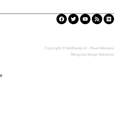
Copyright @ InfoEnergi.id – Pusat Informasi
Mengenai Energi Indonesia
ku