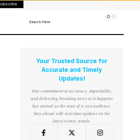
Subscribe
Search Here
Your Trusted Source for
Accurate and Timely
Updates!
Our commitment to accuracy, impartiality,
and delivering breaking news as it happens
has earned us the trust of a vast audience.
Stay ahead with real-time updates on the
latest events, trends.