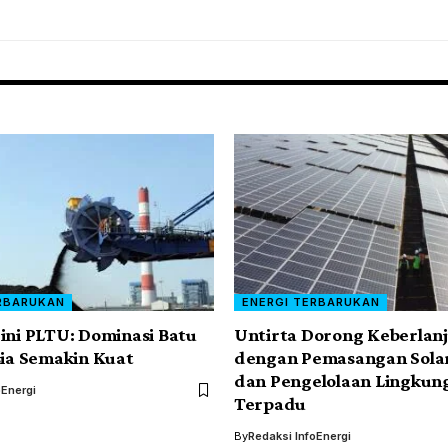
RBARUKAN
ENERGI TERBARUKAN
ini PLTU: Dominasi Batu
Untirta Dorong Keberlan
sia Semakin Kuat
dengan Pemasangan Solar
dan Pengelolaan Lingkun
oEnergi
Terpadu
By
Redaksi InfoEnergi