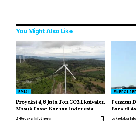
You Might Also Like
EMISI
ENERGI TE
Proyeksi 4,8 Juta Ton CO2 Ekuivalen
Pensiun D
Masuk Pasar Karbon Indonesia
Bara di A
By
Redaksi InfoEnergi
By
Redaksi Inf