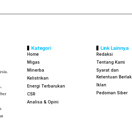
Kategori
Link Lainnya
Home
Redaksi
Migas
Tentang Kami
Minerba
Syarat dan
esia.
Ketentuan Berla
Kelistrikan
Iklan
s,
Energi Terbarukan
Pedoman Siber
mber
CSR
Analisa & Opini
u
an