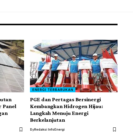
ENERGI TERBARUKAN
jutan
PGE dan Pertagas Bersinergi
 Panel
Kembangkan Hidrogen Hijau:
gan
Langkah Menuju Energi
Berkelanjutan
By
Redaksi InfoEnergi