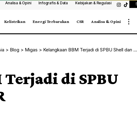
Analisa & Opini
Infografis & Data
Kebijakan & Regulasi
Kelistrikan
Energi Terbarukan
CSR
Analisa & Opini
sia
>
Blog
>
Migas
>
Kelangkaan BBM Terjadi di SPBU Shell dan BP-AKR
Terjadi di SPBU
R