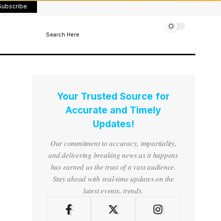
Subscribe
Search Here
Your Trusted Source for
Accurate and Timely
Updates!
Our commitment to accuracy, impartiality,
and delivering breaking news as it happens
has earned us the trust of a vast audience.
Stay ahead with real-time updates on the
latest events, trends.