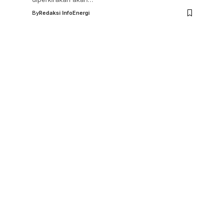
By
Redaksi InfoEnergi