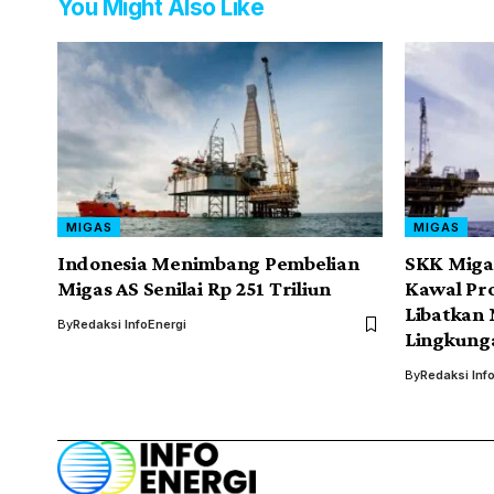
You Might Also Like
MIGAS
MIGAS
Indonesia Menimbang Pembelian
SKK Miga
Migas AS Senilai Rp 251 Triliun
Kawal Pro
Libatkan 
By
Redaksi InfoEnergi
Lingkung
By
Redaksi Inf