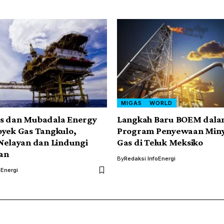
MIGAS
WORLD
s dan Mubadala Energy
Langkah Baru BOEM dal
yek Gas Tangkulo,
Program Penyewaan Min
Nelayan dan Lindungi
Gas di Teluk Meksiko
an
By
Redaksi InfoEnergi
oEnergi