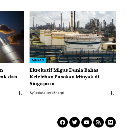
MIGAS
am
Eksekutif Migas Dunia Bahas
yak dan
Kelebihan Pasokan Minyak di
Singapura
By
Redaksi InfoEnergi