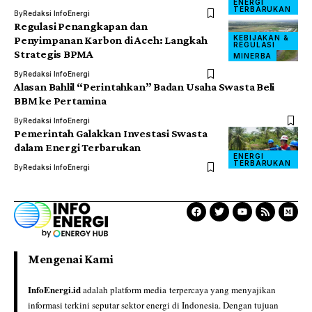
ENERGI
TERBARUKAN
By
Redaksi InfoEnergi
Regulasi Penangkapan dan
KEBIJAKAN &
Penyimpanan Karbon di Aceh: Langkah
REGULASI
Strategis BPMA
MINERBA
By
Redaksi InfoEnergi
Alasan Bahlil “Perintahkan” Badan Usaha Swasta Beli
BBM ke Pertamina
By
Redaksi InfoEnergi
Pemerintah Galakkan Investasi Swasta
dalam Energi Terbarukan
ENERGI
TERBARUKAN
By
Redaksi InfoEnergi
Mengenai Kami
InfoEnergi.id
adalah platform media terpercaya yang menyajikan
informasi terkini seputar sektor energi di Indonesia. Dengan tujuan