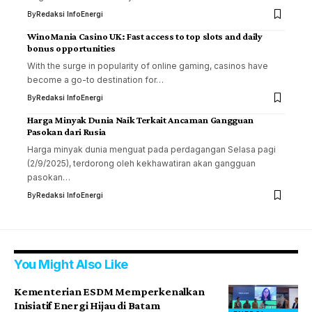
By
Redaksi InfoEnergi
WinoMania Casino UK: Fast access to top slots and daily
bonus opportunities
With the surge in popularity of online gaming, casinos have
become a go-to destination for…
By
Redaksi InfoEnergi
Harga Minyak Dunia Naik Terkait Ancaman Gangguan
Pasokan dari Rusia
Harga minyak dunia menguat pada perdagangan Selasa pagi
(2/9/2025), terdorong oleh kekhawatiran akan gangguan
pasokan…
By
Redaksi InfoEnergi
You Might Also Like
Kementerian ESDM Memperkenalkan
Inisiatif Energi Hijau di Batam