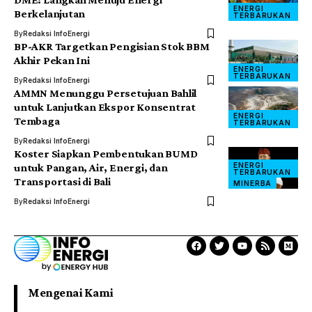
ENERGI
Berkelanjutan
TERBARUKAN
By
Redaksi InfoEnergi
BP-AKR Targetkan Pengisian Stok BBM
Akhir Pekan Ini
ENERGI
TERBARUKAN
By
Redaksi InfoEnergi
AMMN Menunggu Persetujuan Bahlil
untuk Lanjutkan Ekspor Konsentrat
ENERGI
Tembaga
TERBARUKAN
By
Redaksi InfoEnergi
Koster Siapkan Pembentukan BUMD
ENERGI
untuk Pangan, Air, Energi, dan
TERBARUKAN
Transportasi di Bali
MINERBA
By
Redaksi InfoEnergi
Mengenai Kami