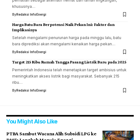
perhatian sebagai alternatif hemat dan ramah lingkungan,
khususnya…
By
Redaksi InfoEnergi
Harga Batu Bara Berpotensi Naik Pekan Ini: Faktor dan
Implikasinya
Setelah mengalami penurunan harga pada minggu lalu, batu
bara diprediksi akan mengalami kenaikan harga pekan…
By
Redaksi InfoEnergi
Target 215 Ribu Rumah Tangga Pasang Listrik Baru pada 2025
Pemerintah Indonesia telah menetapkan target ambisius untuk
meningkatkan akses listrik bagi masyarakat. Sebanyak 215
ribu…
By
Redaksi InfoEnergi
You Might Also Like
PTBA Sambut Wacana Alih Subsidi LPG ke
DME: Langkah Menuju Energi