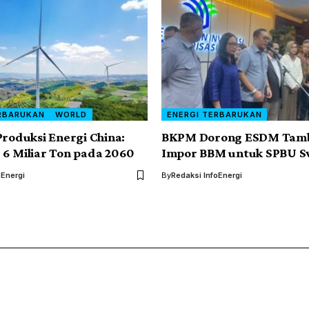
RBARUKAN
WORLD
ENERGI TERBARUKAN
Produksi Energi China:
BKPM Dorong ESDM Tamb
6 Miliar Ton pada 2060
Impor BBM untuk SPBU S
oEnergi
By
Redaksi InfoEnergi