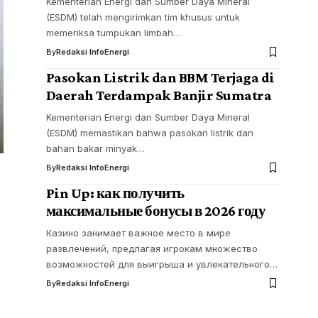
Kementerian Energi dan Sumber Daya Mineral
(ESDM) telah mengirimkan tim khusus untuk
memeriksa tumpukan limbah…
By
Redaksi InfoEnergi
Pasokan Listrik dan BBM Terjaga di
Daerah Terdampak Banjir Sumatra
Kementerian Energi dan Sumber Daya Mineral
(ESDM) memastikan bahwa pasokan listrik dan
bahan bakar minyak…
By
Redaksi InfoEnergi
Pin Up: как получить
максимальные бонусы в 2026 году
Казино занимает важное место в мире
развлечений, предлагая игрокам множество
возможностей для выигрыша и увлекательного…
By
Redaksi InfoEnergi