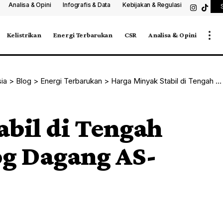
Analisa & Opini
Infografis & Data
Kebijakan & Regulasi
Kelistrikan
Energi Terbarukan
CSR
Analisa & Opini
sia
>
Blog
>
Energi Terbarukan
>
Harga Minyak Stabil di Tengah Optimisme Dialog Dagang AS-China
abil di Tengah
g Dagang AS-