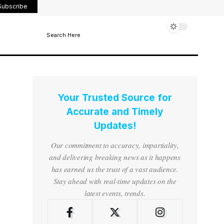
Subscribe
Search Here
Your Trusted Source for
Accurate and Timely
Updates!
Our commitment to accuracy, impartiality,
and delivering breaking news as it happens
has earned us the trust of a vast audience.
Stay ahead with real-time updates on the
latest events, trends.