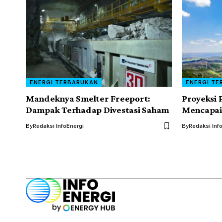
ENERGI TERBARUKAN
ENERGI TE
Mandeknya Smelter Freeport:
Proyeksi 
Dampak Terhadap Divestasi Saham
Mencapai 
By
Redaksi InfoEnergi
By
Redaksi Inf