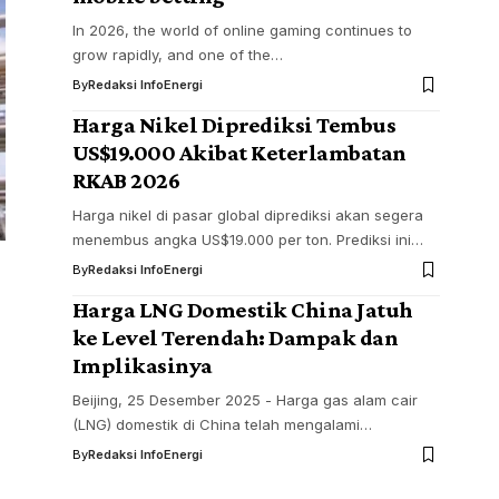
In 2026, the world of online gaming continues to
grow rapidly, and one of the…
By
Redaksi InfoEnergi
Harga Nikel Diprediksi Tembus
US$19.000 Akibat Keterlambatan
RKAB 2026
Harga nikel di pasar global diprediksi akan segera
menembus angka US$19.000 per ton. Prediksi ini…
By
Redaksi InfoEnergi
Harga LNG Domestik China Jatuh
ke Level Terendah: Dampak dan
Implikasinya
Beijing, 25 Desember 2025 - Harga gas alam cair
(LNG) domestik di China telah mengalami…
By
Redaksi InfoEnergi