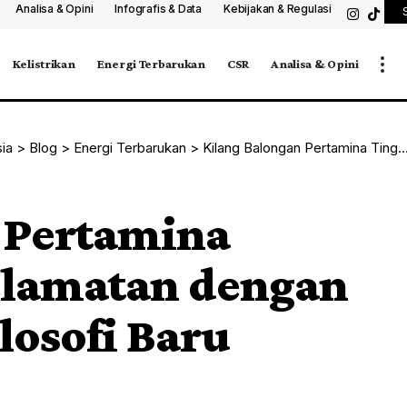
Analisa & Opini
Infografis & Data
Kebijakan & Regulasi
Kelistrikan
Energi Terbarukan
CSR
Analisa & Opini
sia
>
Blog
>
Energi Terbarukan
>
Kilang Balongan Pertamina Tingkatkan Keselamatan dengan Teknologi dan Filosofi Baru
 Pertamina
elamatan dengan
losofi Baru