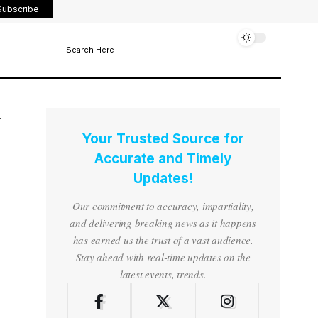
Subscribe
Search Here
Your Trusted Source for
Accurate and Timely
Updates!
Our commitment to accuracy, impartiality,
and delivering breaking news as it happens
has earned us the trust of a vast audience.
Stay ahead with real-time updates on the
latest events, trends.