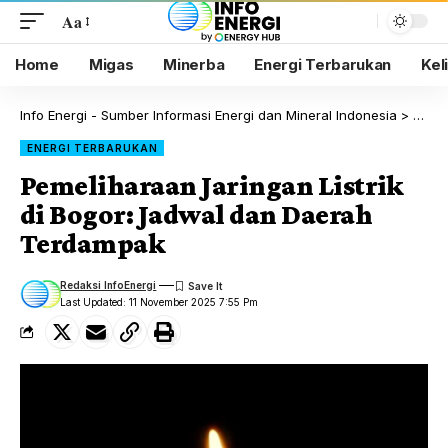
Aa
Home
Migas
Minerba
Energi Terbarukan
Kel
Info Energi - Sumber Informasi Energi dan Mineral Indonesia
>
Blog
ENERGI TERBARUKAN
Pemeliharaan Jaringan Listrik
di Bogor: Jadwal dan Daerah
Terdampak
Redaksi InfoEnergi
Last Updated: 11 November 2025 7:55 Pm