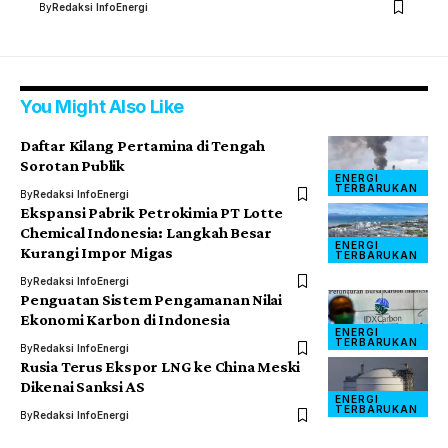
By
Redaksi InfoEnergi
You Might Also Like
Daftar Kilang Pertamina di Tengah
Sorotan Publik
ENERGI
TERBARUKAN
By
Redaksi InfoEnergi
Ekspansi Pabrik Petrokimia PT Lotte
Chemical Indonesia: Langkah Besar
ENERGI
Kurangi Impor Migas
TERBARUKAN
By
Redaksi InfoEnergi
Penguatan Sistem Pengamanan Nilai
Ekonomi Karbon di Indonesia
ENERGI
TERBARUKAN
By
Redaksi InfoEnergi
Rusia Terus Ekspor LNG ke China Meski
Dikenai Sanksi AS
ENERGI
TERBARUKAN
By
Redaksi InfoEnergi