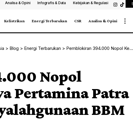
Analisa & Opini
Infografis & Data
Kebijakan & Regulasi
Kelistrikan
Energi Terbarukan
CSR
Analisa & Opini
sia
>
Blog
>
Energi Terbarukan
>
Pemblokiran 394.000 Nopol Kendaraan: Upaya Pertamina Patra Niaga Cegah Penyalahgunaan BBM Subsidi
4.000 Nopol
a Pertamina Patra
nyalahgunaan BBM