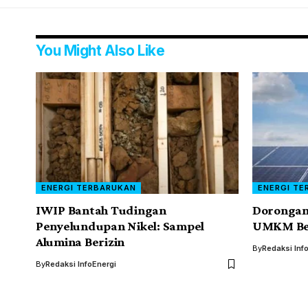
You Might Also Like
ENERGI TERBARUKAN
ENERGI TE
IWIP Bantah Tudingan
Dorongan
Penyelundupan Nikel: Sampel
UMKM Bera
Alumina Berizin
By
Redaksi Inf
By
Redaksi InfoEnergi