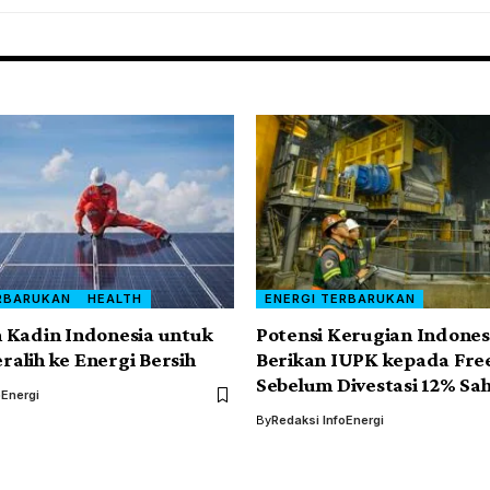
RBARUKAN
HEALTH
ENERGI TERBARUKAN
 Kadin Indonesia untuk
Potensi Kerugian Indonesi
lih ke Energi Bersih
Berikan IUPK kepada Fre
Sebelum Divestasi 12% S
oEnergi
By
Redaksi InfoEnergi