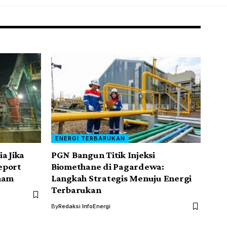
ENERGI TERBARUKAN
a Jika
PGN Bangun Titik Injeksi
eport
Biomethane di Pagardewa:
aham
Langkah Strategis Menuju Energi
Terbarukan
By
Redaksi InfoEnergi