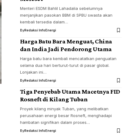
Menteri ESDM Bahlil Lahadalia sebelumnya
menjanjikan pasokan BBM di SPBU swasta akan
kembali tersedia dalam…
By
Redaksi InfoEnergi
Harga Batu Bara Menguat, China
dan India Jadi Pendorong Utama
Harga batu bara kembali mencatatkan penguatan
selama dua hari berturut-turut di pasar global.
Lonjakan ini…
By
Redaksi InfoEnergi
Tiga Penyebab Utama Macetnya FID
Rosneft di Kilang Tuban
Proyek kilang minyak Tuban, yang melibatkan
perusahaan energi besar Rosneft, menghadapi
hambatan signifikan dalam proses…
By
Redaksi InfoEnergi