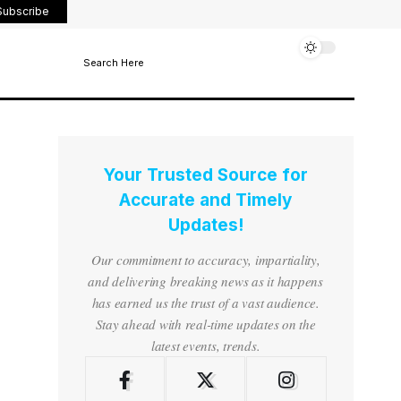
Subscribe
Search Here
Your Trusted Source for
Accurate and Timely
Updates!
Our commitment to accuracy, impartiality,
and delivering breaking news as it happens
has earned us the trust of a vast audience.
Stay ahead with real-time updates on the
latest events, trends.