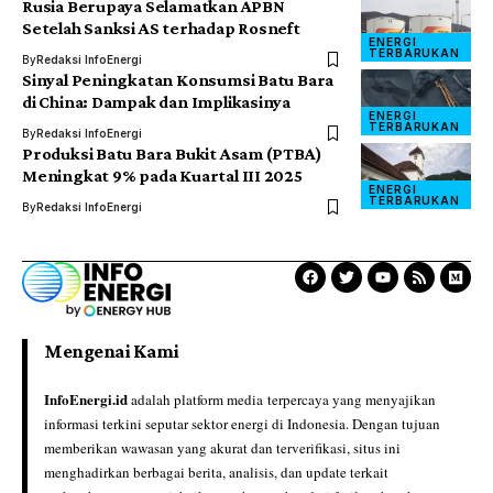
Rusia Berupaya Selamatkan APBN
Setelah Sanksi AS terhadap Rosneft
ENERGI
TERBARUKAN
By
Redaksi InfoEnergi
Sinyal Peningkatan Konsumsi Batu Bara
di China: Dampak dan Implikasinya
ENERGI
TERBARUKAN
By
Redaksi InfoEnergi
Produksi Batu Bara Bukit Asam (PTBA)
Meningkat 9% pada Kuartal III 2025
ENERGI
TERBARUKAN
By
Redaksi InfoEnergi
Mengenai Kami
InfoEnergi.id
adalah platform media terpercaya yang menyajikan
informasi terkini seputar sektor energi di Indonesia. Dengan tujuan
memberikan wawasan yang akurat dan terverifikasi, situs ini
menghadirkan berbagai berita, analisis, dan update terkait