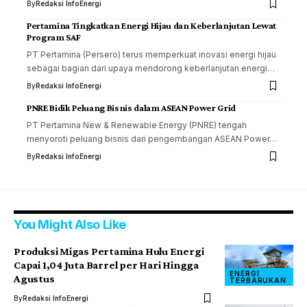
By
Redaksi InfoEnergi
Pertamina Tingkatkan Energi Hijau dan Keberlanjutan Lewat
Program SAF
PT Pertamina (Persero) terus memperkuat inovasi energi hijau
sebagai bagian dari upaya mendorong keberlanjutan energi…
By
Redaksi InfoEnergi
PNRE Bidik Peluang Bisnis dalam ASEAN Power Grid
PT Pertamina New & Renewable Energy (PNRE) tengah
menyoroti peluang bisnis dari pengembangan ASEAN Power…
By
Redaksi InfoEnergi
You Might Also Like
Produksi Migas Pertamina Hulu Energi
Capai 1,04 Juta Barrel per Hari Hingga
ENERGI
Agustus
TERBARUKAN
By
Redaksi InfoEnergi