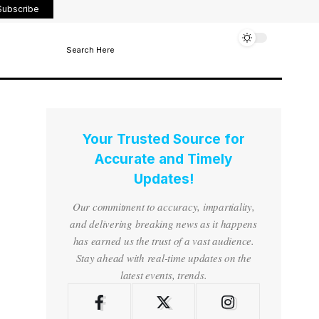
Subscribe
Search Here
Your Trusted Source for
Accurate and Timely
Updates!
Our commitment to accuracy, impartiality,
and delivering breaking news as it happens
has earned us the trust of a vast audience.
Stay ahead with real-time updates on the
latest events, trends.