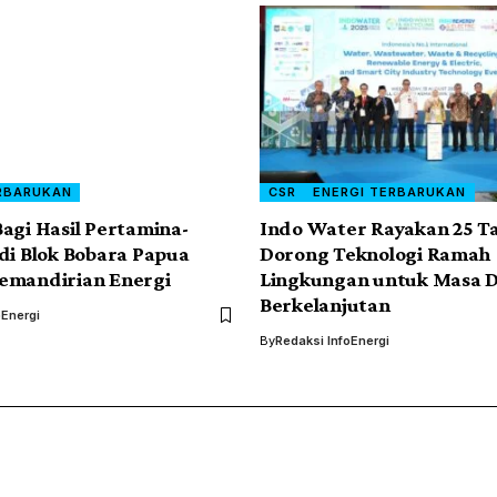
RBARUKAN
CSR
ENERGI TERBARUKAN
agi Hasil Pertamina-
Indo Water Rayakan 25 T
di Blok Bobara Papua
Dorong Teknologi Ramah
emandirian Energi
Lingkungan untuk Masa 
Berkelanjutan
oEnergi
By
Redaksi InfoEnergi