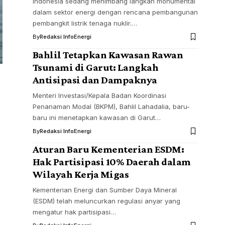
Indonesia sedang menimbang langkah monumental
dalam sektor energi dengan rencana pembangunan
pembangkit listrik tenaga nuklir.…
By
Redaksi InfoEnergi
Bahlil Tetapkan Kawasan Rawan
Tsunami di Garut: Langkah
Antisipasi dan Dampaknya
Menteri Investasi/Kepala Badan Koordinasi
Penanaman Modal (BKPM), Bahlil Lahadalia, baru-
baru ini menetapkan kawasan di Garut…
By
Redaksi InfoEnergi
Aturan Baru Kementerian ESDM:
Hak Partisipasi 10% Daerah dalam
Wilayah Kerja Migas
Kementerian Energi dan Sumber Daya Mineral
(ESDM) telah meluncurkan regulasi anyar yang
mengatur hak partisipasi…