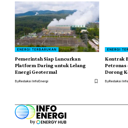
ENERGI TERBARUKAN
ENERGI TE
Pemerintah Siap Luncurkan
Kontrak B
Platform Daring untuk Lelang
Petronas 
Energi Geotermal
Dorong K
By
Redaksi InfoEnergi
By
Redaksi Inf