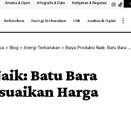
Analisa & Opini
Infografis & Data
Kebijakan & Regulasi
Kelistrikan
Energi Terbarukan
CSR
Analisa & Opini
sia
>
Blog
>
Energi Terbarukan
>
Biaya Produksi Naik: Batu Bara DMO Diminta Sesuaikan Harga Pasar
aik: Batu Bara
suaikan Harga