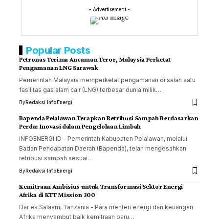
- Advertisement -
Popular Posts
Petronas Terima Ancaman Teror, Malaysia Perketat
Pengamanan LNG Sarawak
Pemerintah Malaysia memperketat pengamanan di salah satu
fasilitas gas alam cair (LNG) terbesar dunia milik…
By
Redaksi InfoEnergi
Bapenda Pelalawan Terapkan Retribusi Sampah Berdasarkan
Perda: Inovasi dalam Pengelolaan Limbah
INFOENERGI.ID - Pemerintah Kabupaten Pelalawan, melalui
Badan Pendapatan Daerah (Bapenda), telah mengesahkan
retribusi sampah sesuai…
By
Redaksi InfoEnergi
Kemitraan Ambisius untuk Transformasi Sektor Energi
Afrika di KTT Mission 300
Dar es Salaam, Tanzania - Para menteri energi dan keuangan
Afrika menyambut baik kemitraan baru…