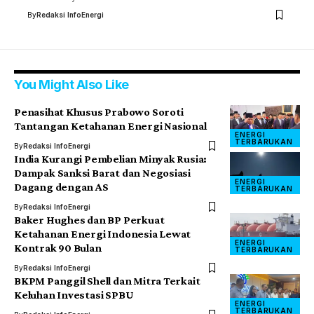
By
Redaksi InfoEnergi
You Might Also Like
Penasihat Khusus Prabowo Soroti
Tantangan Ketahanan Energi Nasional
ENERGI
TERBARUKAN
By
Redaksi InfoEnergi
India Kurangi Pembelian Minyak Rusia:
Dampak Sanksi Barat dan Negosiasi
ENERGI
Dagang dengan AS
TERBARUKAN
By
Redaksi InfoEnergi
Baker Hughes dan BP Perkuat
Ketahanan Energi Indonesia Lewat
ENERGI
Kontrak 90 Bulan
TERBARUKAN
By
Redaksi InfoEnergi
BKPM Panggil Shell dan Mitra Terkait
Keluhan Investasi SPBU
ENERGI
TERBARUKAN