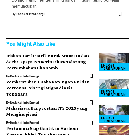
Donald Trump mengenai imigrasi dan industri teknologi telah
memunculkan…
By
Redaksi InfoEnergi
You Might Also Like
Diskon Tarif Listrik untuk Sumatra dan
Aceh: Upaya Pemerintah Mendorong
ENERGI
Pertumbuhan Ekonomix
TERBARUKAN
By
Redaksi InfoEnergi
Pembentukan Usaha Patungan Eni dan
Petronas: Sinergi Migas di Asia
ENERGI
Tenggara
TERBARUKAN
By
Redaksi InfoEnergi
Mahasiswa Berprestasi ITS 2025 yang
Menginspirasi
ENERGI
TERBARUKAN
By
Redaksi InfoEnergi
Pertamina Siap Gantikan Harbour
Energy di Blok Tuna Bersama