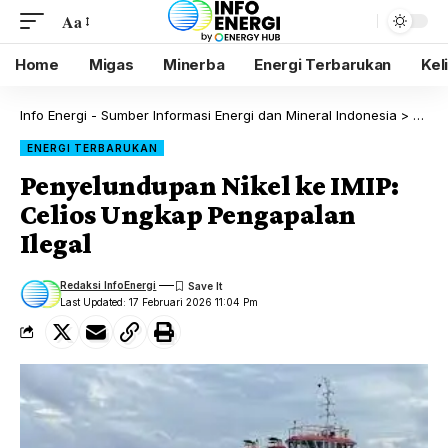
Aa
Home
Migas
Minerba
Energi Terbarukan
Kel
Info Energi - Sumber Informasi Energi dan Mineral Indonesia
>
Blog
ENERGI TERBARUKAN
Penyelundupan Nikel ke IMIP:
Celios Ungkap Pengapalan
Ilegal
Redaksi InfoEnergi
Last Updated: 17 Februari 2026 11:04 Pm