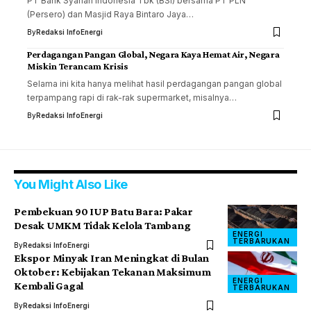
PT Bank Syariah Indonesia Tbk (BSI) bersama PT PLN
(Persero) dan Masjid Raya Bintaro Jaya…
By
Redaksi InfoEnergi
Perdagangan Pangan Global, Negara Kaya Hemat Air, Negara
Miskin Terancam Krisis
Selama ini kita hanya melihat hasil perdagangan pangan global
terpampang rapi di rak-rak supermarket, misalnya…
By
Redaksi InfoEnergi
You Might Also Like
Pembekuan 90 IUP Batu Bara: Pakar
Desak UMKM Tidak Kelola Tambang
ENERGI
TERBARUKAN
By
Redaksi InfoEnergi
Ekspor Minyak Iran Meningkat di Bulan
Oktober: Kebijakan Tekanan Maksimum
ENERGI
Kembali Gagal
TERBARUKAN
By
Redaksi InfoEnergi