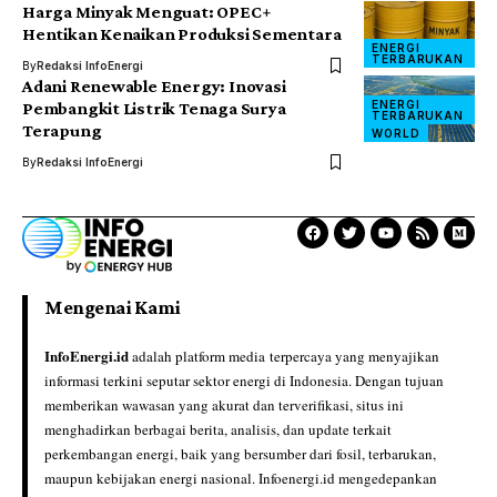
Harga Minyak Menguat: OPEC+
Hentikan Kenaikan Produksi Sementara
ENERGI
TERBARUKAN
By
Redaksi InfoEnergi
Adani Renewable Energy: Inovasi
ENERGI
Pembangkit Listrik Tenaga Surya
TERBARUKAN
Terapung
WORLD
By
Redaksi InfoEnergi
Mengenai Kami
InfoEnergi.id
adalah platform media terpercaya yang menyajikan
informasi terkini seputar sektor energi di Indonesia. Dengan tujuan
memberikan wawasan yang akurat dan terverifikasi, situs ini
menghadirkan berbagai berita, analisis, dan update terkait
perkembangan energi, baik yang bersumber dari fosil, terbarukan,
maupun kebijakan energi nasional. Infoenergi.id mengedepankan