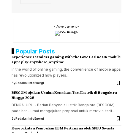
- Advertisement -
Popular Posts
Experience seamless gaming with the Love Casino UK mobile
app: play anywhere, anytime
In the world of online gaming, the convenience of mobile apps
has revolutionized how players…
By
Redaksi InfoEnergi
BESCOM Ajukan Usulan Kenaikan Tarif Listrik di Bengaluru
Hingga 2028
BENGALURU - Badan Penyedia Listrik Bangalore (BESCOM)
pada hari Jumat mengajukan proposal untuk merevisi tarif…
By
Redaksi InfoEnergi
Kesepakatan Pembelian BBM Pertamina oleh SPBU Swasta
Segera Dieksekusi