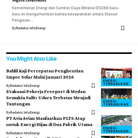
Kementerian Energi dan Sumber Daya Mineral (ESDM) baru-
baru ini mengumumkan bahwa kesepakatan antara Stasiun
Pengisian…
By
Redaksi InfoEnergi
You Might Also Like
Bahlil Kaji Percepatan Penghentian
Impor Solar Mulai Januari 2026
ENERGI
TERBARUKAN
By
Redaksi InfoEnergi
Evakuasi Pekerja Freeport di Medan
Semakin Sulit: Udara Terbatas Menjadi
ENERGI
Tantangan
TERBARUKAN
By
Redaksi InfoEnergi
PT Avia Avian Manfaatkan PLTS Atap
untuk Energi Hijau di Dua Pabrik Utama
ENERGI
TERBARUKAN
By
Redaksi InfoEnergi