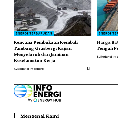
ENERGI TERBARUKAN
ENERGI TE
Rencana Pembukaan Kembali
Harga Ba
Tambang Grasberg: Kajian
Tengah P
Menyeluruh dan Jaminan
By
Redaksi Inf
Keselamatan Kerja
By
Redaksi InfoEnergi
Mengenai Kami