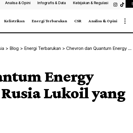
Analisa & Opini
Infografis & Data
Kebijakan & Regulasi
Kelistrikan
Energi Terbarukan
CSR
Analisa & Opini
sia
>
Blog
>
Energi Terbarukan
>
Chevron dan Quantum Energy Bidik Aset Migas Rusia Lukoil yang Terkena Sanksi
antum Energy
 Rusia Lukoil yang