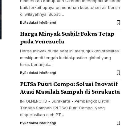
Pemerintah Kabupaten Cirebon mendapatkan kabar
baik terkait upaya pemenuhan kebutuhan air bersih
di wilayahnya. Bupati…
By
Redaksi InfoEnergi
Harga Minyak Stabil: Fokus Tetap
pada Venezuela
Harga minyak dunia saat ini menunjukkan stabilitas
meskipun di tengah ketidakpastian global yang
terus berlanjut.…
By
Redaksi InfoEnergi
PLTSa Putri Cempo: Solusi Inovatif
Atasi Masalah Sampah di Surakarta
INFOENERGI.ID - Surakarta - Pembangkit Listrik
Tenaga Sampah (PLTSa) Putri Cempo, yang
dioperasikan oleh PT…
By
Redaksi InfoEnergi