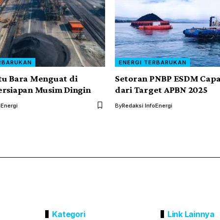
RBARUKAN
ENERGI TERBARUKAN
tu Bara Menguat di
Setoran PNBP ESDM Capa
ersiapan Musim Dingin
dari Target APBN 2025
oEnergi
By
Redaksi InfoEnergi
Kategori
Link Lainnya