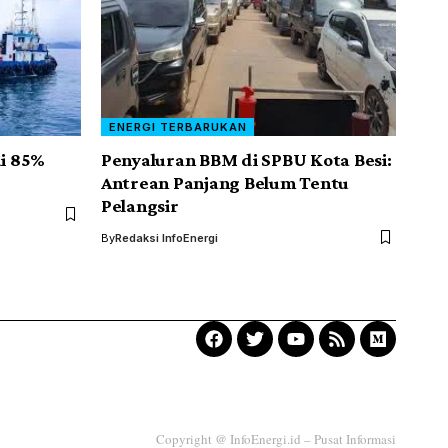
ENERGI TERBARUKAN
i 85%
Penyaluran BBM di SPBU Kota Besi:
Antrean Panjang Belum Tentu
Pelangsir
By
Redaksi InfoEnergi
Copyright @ InfoEnergi.id – Pusat Informasi