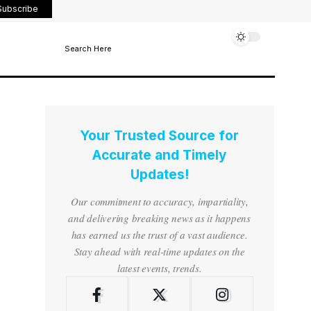
Subscribe
Search Here
Your Trusted Source for
Accurate and Timely
Updates!
Our commitment to accuracy, impartiality,
and delivering breaking news as it happens
has earned us the trust of a vast audience.
Stay ahead with real-time updates on the
latest events, trends.