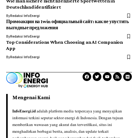
Wie man sichere nicht lizenzierte Sportwetten in
Deutschland identifiziert
By
Redaksi InfoEnergi
Промоакции на 1win официальный сайт: как не упустить
выгодные предложения
By
Redaksi InfoEnergi
Top Considerations When Choosing an AI Companion
App
By
Redaksi InfoEnergi
Mengenai Kami
InfoEnergi.id
adalah platform media terpercaya yang menyajikan
informasi terkini seputar sektor energi di Indonesia. Dengan tujuan
memberikan wawasan yang akurat dan terverifikasi, situs ini
menghadirkan berbagai berita, analisis, dan update terkait
perkembangan energi, baik yang bersumber dari fosil, terbarukan,