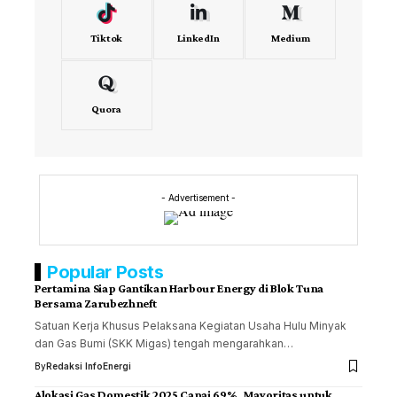
Tiktok
LinkedIn
Medium
Quora
- Advertisement -
Popular Posts
Pertamina Siap Gantikan Harbour Energy di Blok Tuna
Bersama Zarubezhneft
Satuan Kerja Khusus Pelaksana Kegiatan Usaha Hulu Minyak
dan Gas Bumi (SKK Migas) tengah mengarahkan…
By
Redaksi InfoEnergi
Alokasi Gas Domestik 2025 Capai 69%, Mayoritas untuk