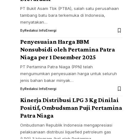
PT Bukit Asam Tbk (PTBA), salah satu perusahaan
tambang batu bara terkemuka di Indonesia,
menyatakan…
By
Redaksi InfoEnergi
Penyesuaian Harga BBM
Nonsubsidi oleh Pertamina Patra
Niaga per 1 Desember 2025
PT Pertamina Patra Niaga (PPN) telah
mengumumkan penyesuaian harga untuk seluruh
jenis bahan bakar minyak…
By
Redaksi InfoEnergi
Kinerja Distribusi LPG 3 Kg Dinilai
Positif, Ombudsman Puji Pertamina
Patra Niaga
Ombudsman Republik Indonesia mengapresiasi
pelaksanaan distribusi liquefied petroleum gas
(LPG) 3 kilogram (kg) oleh Pertamina…