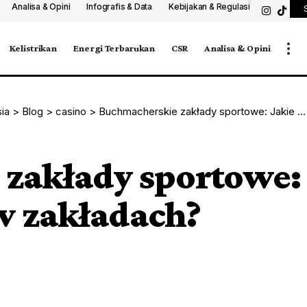
Analisa & Opini
Infografis & Data
Kebijakan & Regulasi
Kelistrikan
Energi Terbarukan
CSR
Analisa & Opini
sia
>
Blog
>
casino
>
Buchmacherskie zakłady sportowe: Jakie są różnice w zakładach?
zakłady sportowe:
 w zakładach?