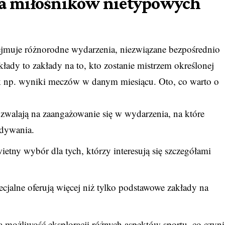
dla miłośników nietypowych
bejmuje różnorodne wydarzenia, niezwiązane bezpośrednio
dy to zakłady na to, kto zostanie mistrzem określonej
jak np. wyniki meczów w danym miesiącu. Oto, co warto o
zwalają na zaangażowanie się w wydarzenia, na które
idywania.
etny wybór dla tych, którzy interesują się szczegółami
cjalne oferują więcej niż tylko podstawowe zakłady na
 możliwość eksploracji różnych aspektów sportu, co czyni