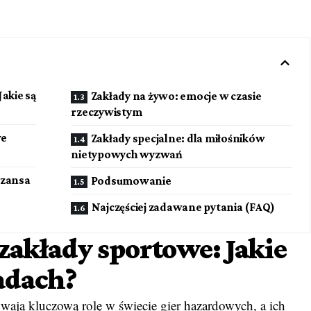
akie są
Zakłady na żywo: emocje w czasie
rzeczywistym
we
Zakłady specjalne: dla miłośników
nietypowych wyzwań
szansa
Podsumowanie
Najczęściej zadawane pytania (FAQ)
akłady sportowe: Jakie
adach?
ają kluczową rolę w świecie gier hazardowych, a ich