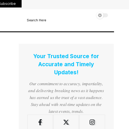
Subscribe
Search Here
Your Trusted Source for
Accurate and Timely
Updates!
Our commitment to accuracy, impartiality,
and delivering breaking news as it happens
has earned us the trust of a vast audience.
Stay ahead with real-time updates on the
latest events, trends.