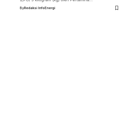
By
Redaksi InfoEnergi