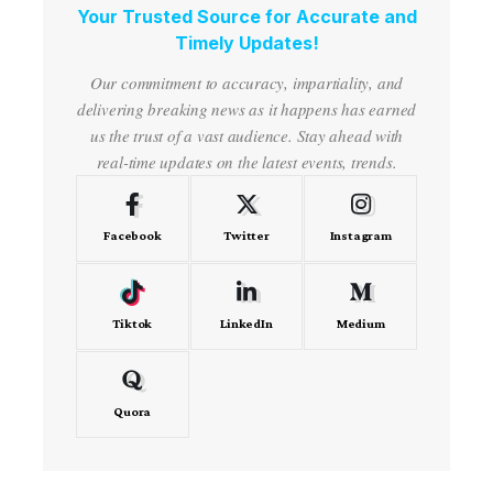
Your Trusted Source for Accurate and
Timely Updates!
Our commitment to accuracy, impartiality, and
delivering breaking news as it happens has earned
us the trust of a vast audience. Stay ahead with
real-time updates on the latest events, trends.
Facebook
Twitter
Instagram
Tiktok
LinkedIn
Medium
Quora