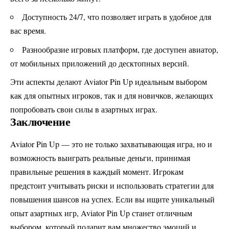
Доступность 24/7, что позволяет играть в удобное для
вас время.
Разнообразие игровых платформ, где доступен авиатор,
от мобильных приложений до десктопных версий.
Эти аспекты делают Aviator Pin Up идеальным выбором
как для опытных игроков, так и для новичков, желающих
попробовать свои силы в азартных играх.
Заключение
Aviator Pin Up — это не только захватывающая игра, но и
возможность выиграть реальные деньги, принимая
правильные решения в каждый момент. Игрокам
предстоит учитывать риски и использовать стратегии для
повышения шансов на успех. Если вы ищите уникальный
опыт азартных игр, Aviator Pin Up станет отличным
выбором, который подарит вам множество эмоций и