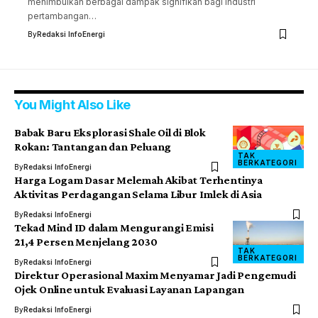
menimbulkan berbagai dampak signifikan bagi industri
pertambangan…
By
Redaksi InfoEnergi
You Might Also Like
Babak Baru Eksplorasi Shale Oil di Blok
Rokan: Tantangan dan Peluang
TAK
BERKATEGORI
By
Redaksi InfoEnergi
Harga Logam Dasar Melemah Akibat Terhentinya
Aktivitas Perdagangan Selama Libur Imlek di Asia
By
Redaksi InfoEnergi
Tekad Mind ID dalam Mengurangi Emisi
21,4 Persen Menjelang 2030
TAK
BERKATEGORI
By
Redaksi InfoEnergi
Direktur Operasional Maxim Menyamar Jadi Pengemudi
Ojek Online untuk Evaluasi Layanan Lapangan
By
Redaksi InfoEnergi