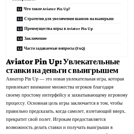
Что такое Aviator Pin Up?
Стратегии для увеличения шансов на выигрыш
Преимущества игры в Aviator Pin Up
Заключение
Часто задаваемые вопросы (FAQ)
Aviator Pin Up: Увлекательные
ставки на деньги с выигрышем
Авиатор Pin Up — это новая увлекательная игра, которая
привлекает внимание множества игроков благодаря
своему простому интерфейсу и захватывающему игровому
процессу. Основная цель игры заключается в том, чтобы
правильно предсказать, когда самолет, взлетающий вверх,
прекратит свой полет. Игрокам предоставляется
возможность делать ставки и получать выигрыши в