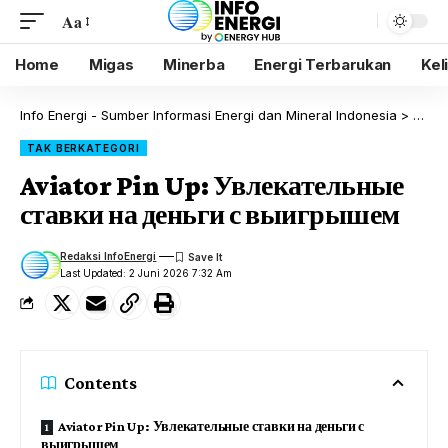
Aa
Home
Migas
Minerba
Energi Terbarukan
Kel
Info Energi - Sumber Informasi Energi dan Mineral Indonesia
>
Blog
TAK BERKATEGORI
Aviator Pin Up: Увлекательные
ставки на деньги с выигрышем
Redaksi InfoEnergi
Last Updated: 2 Juni 2026 7:32 Am
Contents
Aviator Pin Up: Увлекательные ставки на деньги с
выигрышем