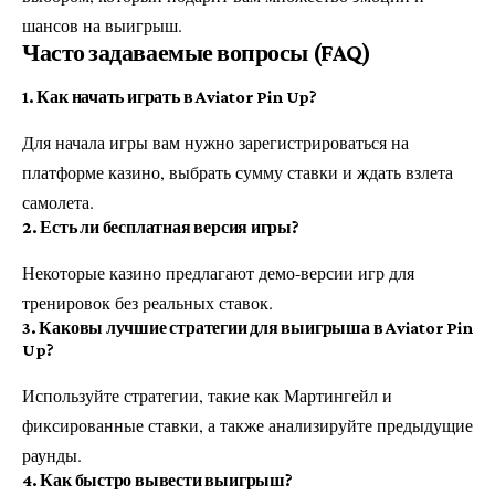
шансов на выигрыш.
Часто задаваемые вопросы (FAQ)
1. Как начать играть в Aviator Pin Up?
Для начала игры вам нужно зарегистрироваться на
платформе казино, выбрать сумму ставки и ждать взлета
самолета.
2. Есть ли бесплатная версия игры?
Некоторые казино предлагают демо-версии игр для
тренировок без реальных ставок.
3. Каковы лучшие стратегии для выигрыша в Aviator Pin
Up?
Используйте стратегии, такие как Мартингейл и
фиксированные ставки, а также анализируйте предыдущие
раунды.
4. Как быстро вывести выигрыш?