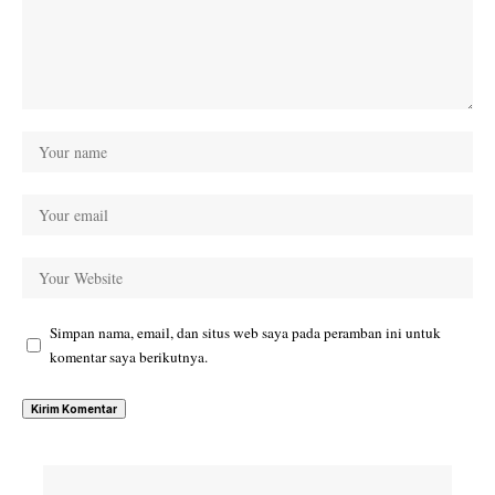
Simpan nama, email, dan situs web saya pada peramban ini untuk
komentar saya berikutnya.