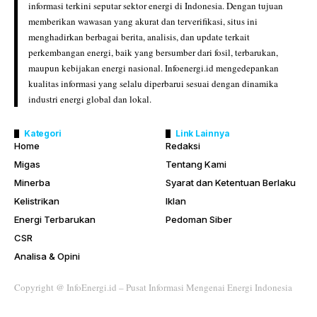
informasi terkini seputar sektor energi di Indonesia. Dengan tujuan
memberikan wawasan yang akurat dan terverifikasi, situs ini
menghadirkan berbagai berita, analisis, dan update terkait
perkembangan energi, baik yang bersumber dari fosil, terbarukan,
maupun kebijakan energi nasional. Infoenergi.id mengedepankan
kualitas informasi yang selalu diperbarui sesuai dengan dinamika
industri energi global dan lokal.
Kategori
Link Lainnya
Home
Redaksi
Migas
Tentang Kami
Minerba
Syarat dan Ketentuan Berlaku
Kelistrikan
Iklan
Energi Terbarukan
Pedoman Siber
CSR
Analisa & Opini
Copyright @ InfoEnergi.id – Pusat Informasi Mengenai Energi Indonesia