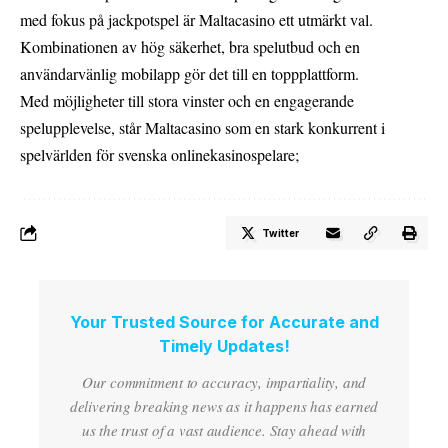
med fokus på jackpotspel är Maltacasino ett utmärkt val.
Kombinationen av hög säkerhet, bra spelutbud och en
användarvänlig mobilapp gör det till en toppplattform.
Med möjligheter till stora vinster och en engagerande
spelupplevelse, står Maltacasino som en stark konkurrent i
spelvärlden för svenska onlinekasinospelare;
Twitter
Your Trusted Source for Accurate and
Timely Updates!
Our commitment to accuracy, impartiality, and
delivering breaking news as it happens has earned
us the trust of a vast audience. Stay ahead with