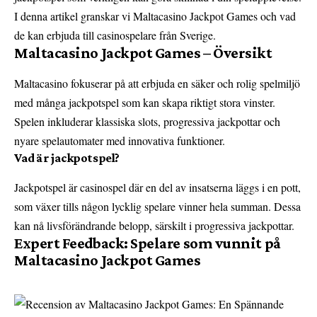
I denna artikel granskar vi
Maltacasino Jackpot Games
och vad
de kan erbjuda till casinospelare från Sverige.
Maltacasino Jackpot Games – Översikt
Maltacasino fokuserar på att erbjuda en säker och rolig spelmiljö
med många jackpotspel som kan skapa riktigt stora vinster.
Spelen inkluderar klassiska slots, progressiva jackpottar och
nyare spelautomater med innovativa funktioner.
Vad är jackpotspel?
Jackpotspel är casinospel där en del av insatserna läggs i en pott,
som växer tills någon lycklig spelare vinner hela summan. Dessa
kan nå livsförändrande belopp, särskilt i progressiva jackpottar.
Expert Feedback: Spelare som vunnit på
Maltacasino Jackpot Games