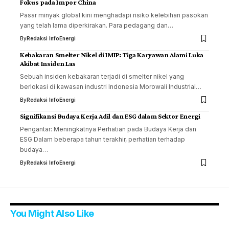
Fokus pada Impor China
Pasar minyak global kini menghadapi risiko kelebihan pasokan
yang telah lama diperkirakan. Para pedagang dan…
By
Redaksi InfoEnergi
Kebakaran Smelter Nikel di IMIP: Tiga Karyawan Alami Luka
Akibat Insiden Las
Sebuah insiden kebakaran terjadi di smelter nikel yang
berlokasi di kawasan industri Indonesia Morowali Industrial…
By
Redaksi InfoEnergi
Signifikansi Budaya Kerja Adil dan ESG dalam Sektor Energi
Pengantar: Meningkatnya Perhatian pada Budaya Kerja dan
ESG Dalam beberapa tahun terakhir, perhatian terhadap
budaya…
By
Redaksi InfoEnergi
You Might Also Like