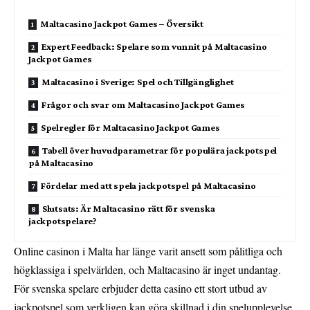
Maltacasino Jackpot Games – Översikt
Expert Feedback: Spelare som vunnit på Maltacasino
Jackpot Games
Maltacasino i Sverige: Spel och Tillgänglighet
Frågor och svar om Maltacasino Jackpot Games
Spelregler för Maltacasino Jackpot Games
Tabell över huvudparametrar för populära jackpotspel
på Maltacasino
Fördelar med att spela jackpotspel på Maltacasino
Slutsats: Är Maltacasino rätt för svenska
jackpotspelare?
Online casinon i Malta har länge varit ansett som pålitliga och
högklassiga i spelvärlden, och Maltacasino är inget undantag.
För svenska spelare erbjuder detta casino ett stort utbud av
jackpotspel som verkligen kan göra skillnad i din spelupplevelse.