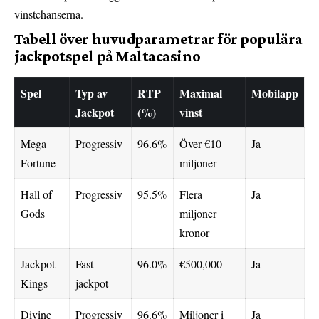
vinstchanserna.
Tabell över huvudparametrar för populära
jackpotspel på Maltacasino
Spel
Typ av
RTP
Maximal
Mobilapp
Jackpot
(%)
vinst
Mega
Progressiv
96.6%
Över €10
Ja
Fortune
miljoner
Hall of
Progressiv
95.5%
Flera
Ja
Gods
miljoner
kronor
Jackpot
Fast
96.0%
€500,000
Ja
Kings
jackpot
Divine
Progressiv
96.6%
Miljoner i
Ja