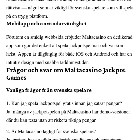
rättvisa ― något som är viktigt för svenska spelare som vill spela
på en trygg plattform.
Mobilapp och användarvänlighet
Förutom en smidig webbsida erbjuder Maltacasino en dedikerad
app som gör det enkelt att spela jackpotspel när och var som
helst. Appen är tillgänglig för både iOS och Android och har en
intuitiv design med snabba laddningstider.
Frågor och svar om Maltacasino Jackpot
Games
Vanliga frågor från svenska spelare
Kan jag spela jackpotspel gratis innan jag satsar pengar?
Ja, många av jackpotspelen på Maltacasino har demo-versioner
där du kan testa utan att riskera riktiga pengar.
Är Maltacasino lagligt för svenska spelare?
Ja, casinot har en giltig maltesisk spellicens och accepterar