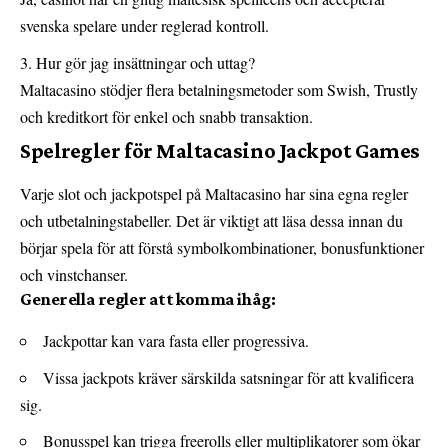
svenska spelare under reglerad kontroll.
Hur gör jag insättningar och uttag?
Maltacasino stödjer flera betalningsmetoder som Swish, Trustly
och kreditkort för enkel och snabb transaktion.
Spelregler för Maltacasino Jackpot Games
Varje slot och jackpotspel på Maltacasino har sina egna regler
och utbetalningstabeller. Det är viktigt att läsa dessa innan du
börjar spela för att förstå symbolkombinationer, bonusfunktioner
och vinstchanser.
Generella regler att komma ihåg:
Jackpottar kan vara fasta eller progressiva.
Vissa jackpots kräver särskilda satsningar för att kvalificera
sig.
Bonusspel kan trigga freerolls eller multiplikatorer som ökar