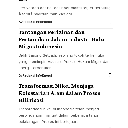
I en verden der nettcasinoer blomstrer, er det viktig
å forstå hvordan man kan dra…
By
Redaksi InfoEnergi
Tantangan Perizinan dan
Pertanahan dalam Industri Hulu
Migas Indonesia
Didik Sasono Setyadi, seorang tokoh terkemuka
yang memimpin Asosiasi Praktisi Hukum Migas dan
Energi Terbarukan…
By
Redaksi InfoEnergi
Transformasi Nikel Menjaga
Kelestarian Alam dalam Proses
Hilirisasi
Transformasi nikel di Indonesia telah menjadi
perbincangan hangat dalam beberapa tahun
belakangan. Proses ini bertujuan…