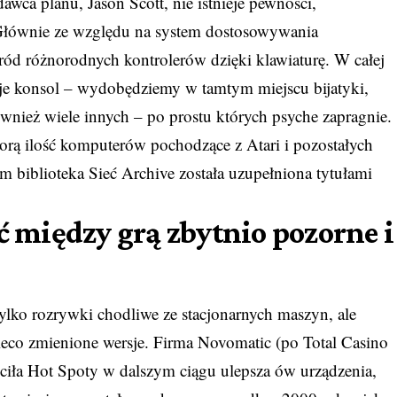
wca planu, Jason Scott, nie istnieje pewności,
, Głównie ze względu na system dostosowywania
śród różnorodnych kontrolerów dzięki klawiaturę. W całej
aje konsol – wydobędziemy w tamtym miejscu bijatyki,
również wiele innych – po prostu których psyche zapragnie.
orą ilość komputerów pochodzące z Atari i pozostałych
m biblioteka Sieć Archive została uzupełniona tytułami
ć między grą zbytnio pozorne i
ylko rozrywki chodliwe ze stacjonarnych maszyn, ale
eco zmienione wersje. Firma Novomatic (po Total Casino
ściła Hot Spoty w dalszym ciągu ulepsza ów urządzenia,