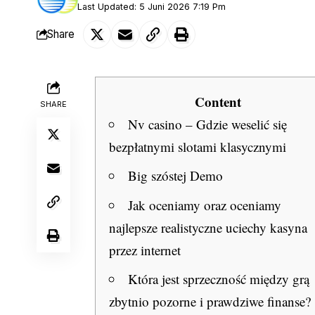
Last Updated: 5 Juni 2026 7:19 Pm
Share
Content
SHARE
Nv casino – Gdzie weselić się
bezpłatnymi slotami klasycznymi
Big szóstej Demo
Jak oceniamy oraz oceniamy
najlepsze realistyczne uciechy kasyna
przez internet
Która jest sprzeczność między grą
zbytnio pozorne i prawdziwe finanse?