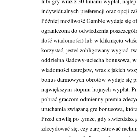
lubi gry wraz z 30 liniami wypłat, najleps
indywidualnych preferencji oraz opcji z
Później możliwość Gamble wydaje się of
ograniczona do odwiedzenia poszczególn
ilość wiadomości) lub w kliknięciu wła
korzystać, jesteś zobligowany wygrać, tw
oddzielna śladowy-uciecha bonusowa, w 
wiadomości ustrojstw, wraz z jakich ws
bonus darmowych obrotów wydaje się pi
największym stopniu hojnych wypłat. P
pobrać graczom odmienny premia zdecy
uruchamia związaną grę bonusową, która
Przed chwilą po tymże, gdy stwierdzisz g
zdecydować się, czy zarejestrować rachu