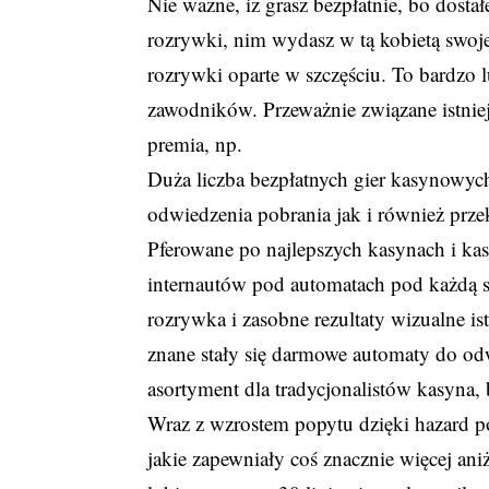
Nie ważne, iż grasz bezpłatnie, bo dos
rozrywki, nim wydasz w tą kobietą swoje
rozrywki oparte w szczęściu. To bardzo 
zawodników. Przeważnie związane istnie
premia, np.
Duża liczba bezpłatnych gier kasynowych
odwiedzenia pobrania jak i również prz
Pferowane po najlepszych kasynach i ka
internautów pod automatach pod każdą s
rozrywka i zasobne rezultaty wizualne is
znane stały się darmowe automaty do 
asortyment dla tradycjonalistów kasyna,
Wraz z wzrostem popytu dzięki hazard p
jakie zapewniały coś znacznie więcej ani