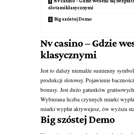
Nv casino – Gdzie weselić się bezpła
slotami klasycznymi
Big szóstej Demo
Nv casino – Gdzie we
klasycznymi
Jest to dalszy niemalże sumienny symbo
produkcji slotowej. Pojawienie bacznoś
bonusy. Jest dużo gatunków gratisowyc
Wybierana liczba czynnych miarki wypłat
miarki wypłat aktywujesz, ów wyższa sta
Big szóstej Demo