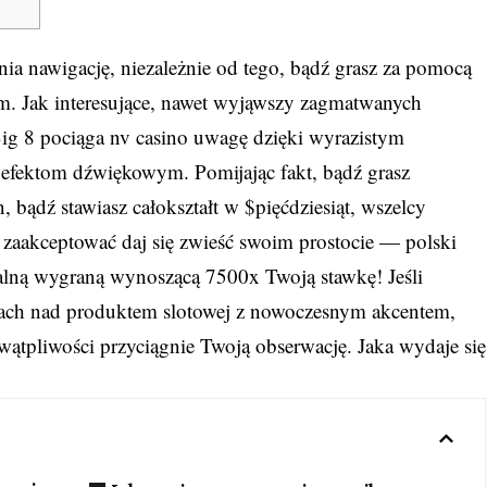
ia nawigację, niezależnie od tego, bądź grasz za pomocą
m. Jak interesujące, nawet wyjąwszy zagmatwanych
 Big 8 pociąga
nv casino
uwagę dzięki wyrazistym
m efektom dźwiękowym.
Pomijając fakt, bądź grasz
, bądź stawiasz całokształt w $pięćdziesiąt, wszelcy
e zaakceptować daj się zwieść swoim prostocie — polski
lną wygraną wynoszącą 7500x Twoją stawkę! Jeśli
cach nad produktem slotowej z nowoczesnym akcentem,
wątpliwości przyciągnie Twoją obserwację. Jaka wydaje się