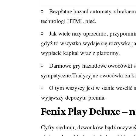
Bezpłatne hazard automaty z brakiem r
technologi HTML pięć.
Jak wiele razy uprzednio, przypomni
gdyż to wszystko wydaje się rozrywką ja
wypłacić kapitał wraz z platformy.
Darmowe gry hazardowe owocówki są z
sympatyczne.Tradycyjne owocówki za ka
O tym wszyscy jest w stanie weselić 
wyjąwszy depozytu premia.
Fenix Play Deluxe – n
Cyfry siedmiu, dzwonków bądź oczywiśc