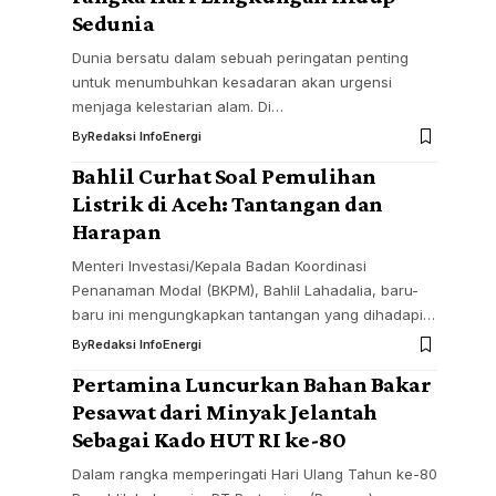
Sedunia
Dunia bersatu dalam sebuah peringatan penting
untuk menumbuhkan kesadaran akan urgensi
menjaga kelestarian alam. Di…
By
Redaksi InfoEnergi
Bahlil Curhat Soal Pemulihan
Listrik di Aceh: Tantangan dan
Harapan
Menteri Investasi/Kepala Badan Koordinasi
Penanaman Modal (BKPM), Bahlil Lahadalia, baru-
baru ini mengungkapkan tantangan yang dihadapi…
By
Redaksi InfoEnergi
Pertamina Luncurkan Bahan Bakar
Pesawat dari Minyak Jelantah
Sebagai Kado HUT RI ke-80
Dalam rangka memperingati Hari Ulang Tahun ke-80