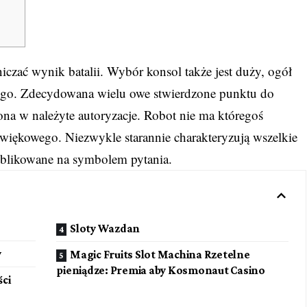
czać wynik batalii. Wybór konsol także jest duży, ogół
nego. Zdecydowana wielu owe stwierdzone punktu do
a w należyte autoryzacje. Robot nie ma któregoś
więkowego. Niezwykle starannie charakteryzują wszelkie
blikowane na symbolem pytania.
Sloty Wazdan
y
Magic Fruits Slot Machina Rzetelne
pieniądze: Premia aby Kosmonaut Casino
ści