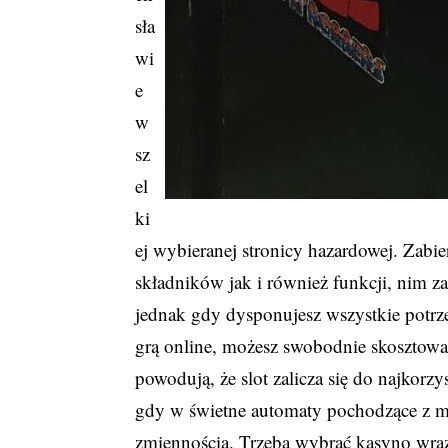
sła
wi
e
w
sz
el
ki
ej wybieranej stronicy hazardowej. Zab
składników jak i również funkcji, nim za
jednak gdy dysponujesz wszystkie potrze
grą online, możesz swobodnie skosztowa
powodują, że slot zalicza się do najkorz
gdy w świetne automaty pochodzące z mi
zmiennością. Trzeba wybrać kasyno wraz z