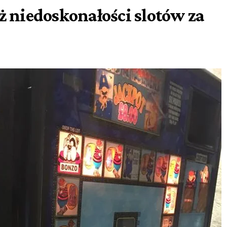
eż niedoskonałości slotów za