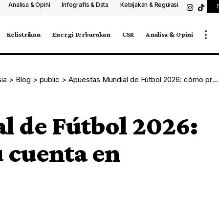
Analisa & Opini
Infografis & Data
Kebijakan & Regulasi
Kelistrikan
Energi Terbarukan
CSR
Analisa & Opini
sia
>
Blog
>
public
>
Apuestas Mundial de Fútbol 2026: cómo proteger tu cuenta en Spinbara
l de Fútbol 2026:
 cuenta en