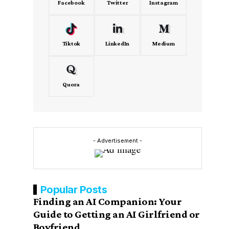
Facebook
Twitter
Instagram
Tiktok
LinkedIn
Medium
Quora
- Advertisement -
Popular Posts
Finding an AI Companion: Your
Guide to Getting an AI Girlfriend or
Boyfriend