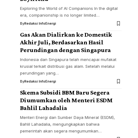
Exploring the World of AI Companions In the digital
era, companionship is no longer limited…
By
Redaksi InfoEnergi
Gas Akan Dialirkan ke Domestik
Akhir Juli, Berdasarkan Hasil
Perundingan dengan Singapura
Indonesia dan Singapura telah mencapai mufakat
krusial terkait distribusi gas alam. Setelah melalui
perundingan yang…
By
Redaksi InfoEnergi
Skema Subsidi BBM Baru Segera
Diumumkan oleh Menteri ESDM
Bahlil Lahadalia
Menteri Energi dan Sumber Daya Mineral (ESDM),
Bahlil Lahadalia, mengungkapkan bahwa
pemerintah akan segera mengumumkan…