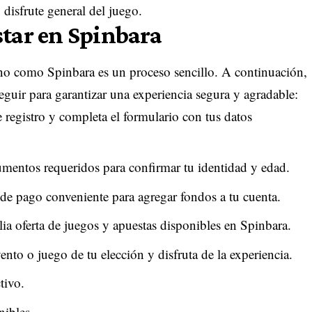
 disfrute general del juego.
tar en Spinbara
sino como Spinbara es un proceso sencillo. A continuación,
eguir para garantizar una experiencia segura y agradable:
e registro y completa el formulario con tus datos
entos requeridos para confirmar tu identidad y edad.
e pago conveniente para agregar fondos a tu cuenta.
ia oferta de juegos y apuestas disponibles en Spinbara.
nto o juego de tu elección y disfruta de la experiencia.
tivo.
nibles.