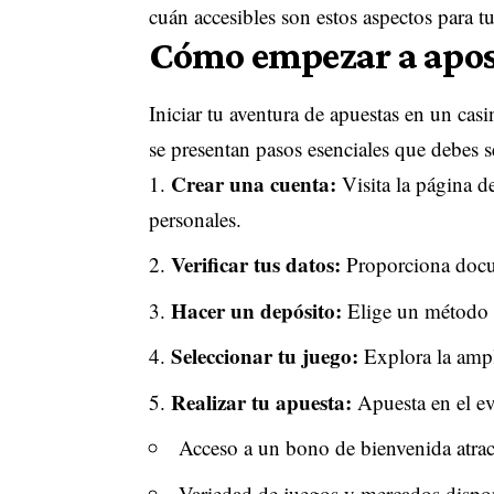
cuán accesibles son estos aspectos para tu
Cómo empezar a apos
Iniciar tu aventura de apuestas en un ca
se presentan pasos esenciales que debes s
Crear una cuenta:
Visita la página d
personales.
Verificar tus datos:
Proporciona docum
Hacer un depósito:
Elige un método d
Seleccionar tu juego:
Explora la ampl
Realizar tu apuesta:
Apuesta en el eve
Acceso a un bono de bienvenida atrac
Variedad de juegos y mercados dispo