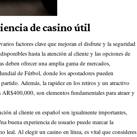
encia de casino útil
varios factores clave que mejoran el disfrute y la seguridad
disponibles hasta la atención al cliente y las opciones de
mas deben ofrecer una amplia gama de mercados,
Mundial de Fútbol, donde los apostadores pueden
partido. Además, la rapidez en los retiros y un atractivo
 AR$400,000, son elementos fundamentales para atraer y
ención al cliente en español son igualmente importantes,
na buena experiencia de usuario puede marcar la
o leal. Al elegir un casino en línea, es vital que consideres