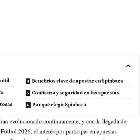
 útil
Beneficios clave de apostar en Spinbara
ra
Confianza y seguridad en las apuestas
itosas
Por qué elegir Spinbara
 han evolucionado continuamente, y con la llegada de
útbol 2026, el interés por participar en apuestas