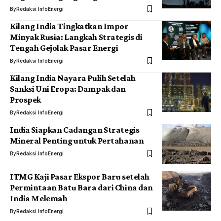
By
Redaksi InfoEnergi
Kilang India Tingkatkan Impor
Minyak Rusia: Langkah Strategis di
Tengah Gejolak Pasar Energi
By
Redaksi InfoEnergi
Kilang India Nayara Pulih Setelah
Sanksi Uni Eropa: Dampak dan
Prospek
By
Redaksi InfoEnergi
India Siapkan Cadangan Strategis
Mineral Penting untuk Pertahanan
By
Redaksi InfoEnergi
ITMG Kaji Pasar Ekspor Baru setelah
Permintaan Batu Bara dari China dan
India Melemah
By
Redaksi InfoEnergi