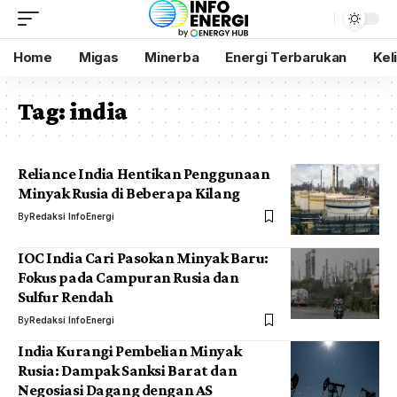
Home
Migas
Minerba
Energi Terbarukan
Kel
Tag:
india
Reliance India Hentikan Penggunaan
Minyak Rusia di Beberapa Kilang
By
Redaksi InfoEnergi
IOC India Cari Pasokan Minyak Baru:
Fokus pada Campuran Rusia dan
Sulfur Rendah
By
Redaksi InfoEnergi
India Kurangi Pembelian Minyak
Rusia: Dampak Sanksi Barat dan
Negosiasi Dagang dengan AS