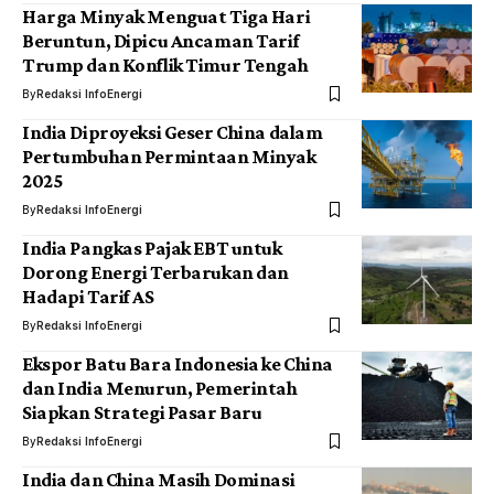
Harga Minyak Menguat Tiga Hari
Beruntun, Dipicu Ancaman Tarif
Trump dan Konflik Timur Tengah
By
Redaksi InfoEnergi
India Diproyeksi Geser China dalam
Pertumbuhan Permintaan Minyak
2025
By
Redaksi InfoEnergi
India Pangkas Pajak EBT untuk
Dorong Energi Terbarukan dan
Hadapi Tarif AS
By
Redaksi InfoEnergi
Ekspor Batu Bara Indonesia ke China
dan India Menurun, Pemerintah
Siapkan Strategi Pasar Baru
By
Redaksi InfoEnergi
India dan China Masih Dominasi