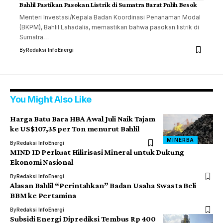
Bahlil Pastikan Pasokan Listrik di Sumatra Barat Pulih Besok
Menteri Investasi/Kepala Badan Koordinasi Penanaman Modal
(BKPM), Bahlil Lahadalia, memastikan bahwa pasokan listrik di
Sumatra…
By
Redaksi InfoEnergi
You Might Also Like
Harga Batu Bara HBA Awal Juli Naik Tajam
ke US$107,35 per Ton menurut Bahlil
MINERBA
By
Redaksi InfoEnergi
MIND ID Perkuat Hilirisasi Mineral untuk Dukung
Ekonomi Nasional
By
Redaksi InfoEnergi
Alasan Bahlil “Perintahkan” Badan Usaha Swasta Beli
BBM ke Pertamina
By
Redaksi InfoEnergi
Subsidi Energi Diprediksi Tembus Rp 400