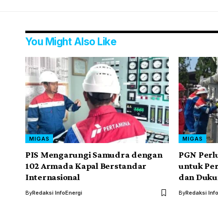
You Might Also Like
MIGAS
MIGAS
PIS Mengarungi Samudra dengan
PGN Perlu
102 Armada Kapal Berstandar
untuk Pe
Internasional
dan Dukun
By
Redaksi InfoEnergi
By
Redaksi Inf