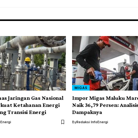
MIGAS
as Jaringan Gas Nasional
Impor Migas Maluku Mar
rkuat Ketahanan Energi
Naik 36,79 Persen: Analisi
g Transisi Energi
Dampaknya
oEnergi
By
Redaksi InfoEnergi