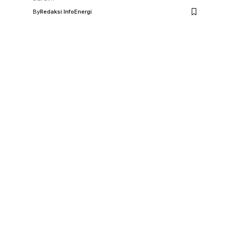
By
Redaksi InfoEnergi