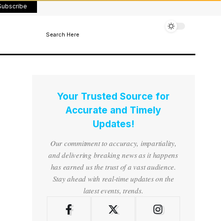
Subscribe
Search Here
Your Trusted Source for
Accurate and Timely
Updates!
Our commitment to accuracy, impartiality,
and delivering breaking news as it happens
has earned us the trust of a vast audience.
Stay ahead with real-time updates on the
latest events, trends.