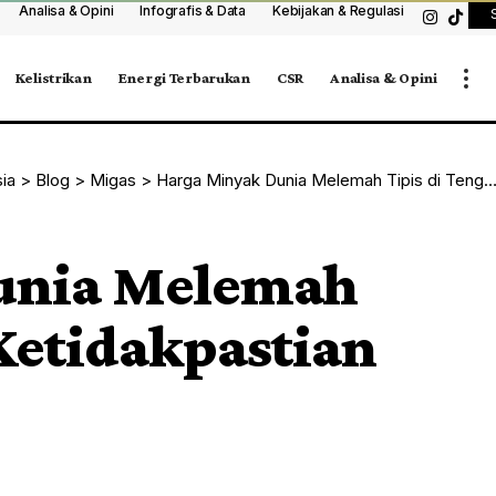
Analisa & Opini
Infografis & Data
Kebijakan & Regulasi
Kelistrikan
Energi Terbarukan
CSR
Analisa & Opini
sia
>
Blog
>
Migas
>
Harga Minyak Dunia Melemah Tipis di Tengah Ketidakpastian Pasokan Global
unia Melemah
Ketidakpastian