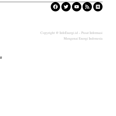
Copyright @ InfoEnergi.id – Pusat Informasi
Mengenai Energi Indonesia
ku