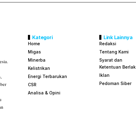
Kategori
Link Lainnya
Home
Redaksi
Migas
Tentang Kami
Minerba
Syarat dan
esia.
Ketentuan Berla
Kelistrikan
Iklan
s,
Energi Terbarukan
Pedoman Siber
mber
CSR
Analisa & Opini
u
an