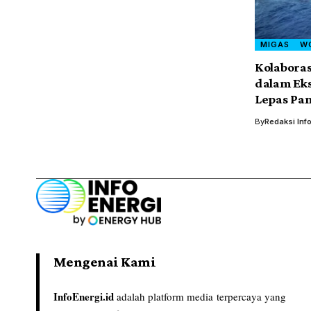
MIGAS
W
Kolaboras
dalam Eks
Lepas Pan
By
Redaksi Inf
Mengenai Kami
InfoEnergi.id
adalah platform media terpercaya yang