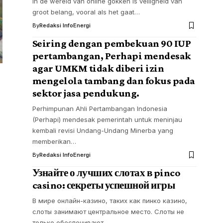
In de wereld van online gokken is veiligheid van
groot belang, vooral als het gaat…
By
Redaksi InfoEnergi
Seiring dengan pembekuan 90 IUP
pertambangan, Perhapi mendesak
agar UMKM tidak diberi izin
mengelola tambang dan fokus pada
sektor jasa pendukung.
Perhimpunan Ahli Pertambangan Indonesia
(Perhapi) mendesak pemerintah untuk meninjau
kembali revisi Undang-Undang Minerba yang
memberikan…
By
Redaksi InfoEnergi
Узнайте о лучших слотах в pinco
casino: секреты успешной игры
В мире онлайн-казино, таких как пинко казино,
слоты занимают центральное место. Слоты не
только обеспечивают…