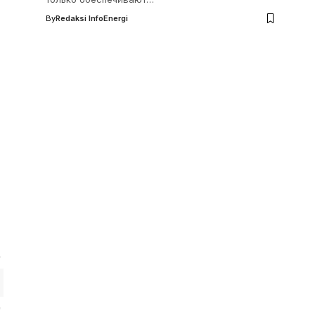
By
Redaksi InfoEnergi