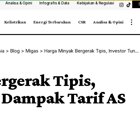
Analisa & Opini
Infografis & Data
Kebijakan & Regulasi
Kelistrikan
Energi Terbarukan
CSR
Analisa & Opini
sia
>
Blog
>
Migas
>
Harga Minyak Bergerak Tipis, Investor Tunggu Dampak Tarif AS terhadap India
rgerak Tipis,
 Dampak Tarif AS