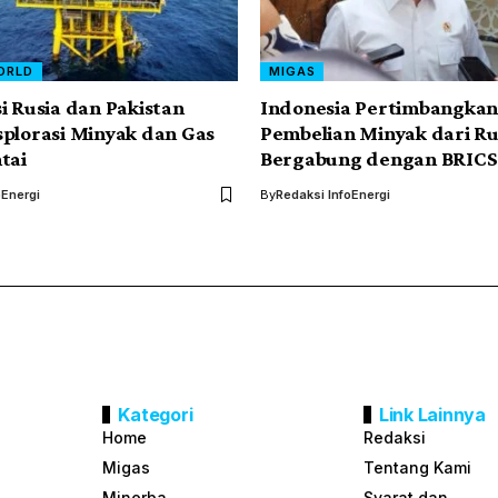
ORLD
MIGAS
i Rusia dan Pakistan
Indonesia Pertimbangka
plorasi Minyak dan Gas
Pembelian Minyak dari Ru
tai
Bergabung dengan BRICS
oEnergi
By
Redaksi InfoEnergi
Kategori
Link Lainnya
Home
Redaksi
Migas
Tentang Kami
Minerba
Syarat dan