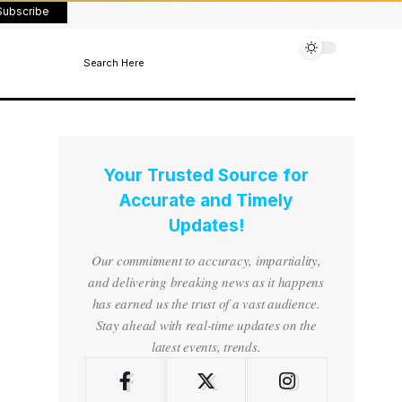
Subscribe
Search Here
Your Trusted Source for
Accurate and Timely
Updates!
Our commitment to accuracy, impartiality,
and delivering breaking news as it happens
has earned us the trust of a vast audience.
Stay ahead with real-time updates on the
latest events, trends.