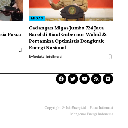
MIGAS
n
Cadangan Migas Jumbo 724 Juta
sia Pasca
Barel di Riau! Gubernur Wahid &
Pertamina Optimistis Dongkrak
Energi Nasional
By
Redaksi InfoEnergi
Copyright @ InfoEnergi.id – Pusat Informasi
Mengenai Energi Indonesia