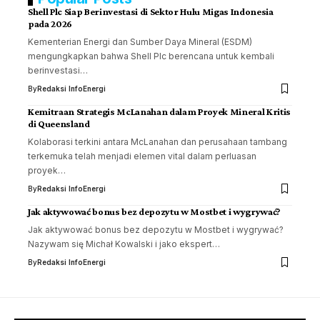
Shell Plc Siap Berinvestasi di Sektor Hulu Migas Indonesia
pada 2026
Kementerian Energi dan Sumber Daya Mineral (ESDM)
mengungkapkan bahwa Shell Plc berencana untuk kembali
berinvestasi…
By
Redaksi InfoEnergi
Kemitraan Strategis McLanahan dalam Proyek Mineral Kritis
di Queensland
Kolaborasi terkini antara McLanahan dan perusahaan tambang
terkemuka telah menjadi elemen vital dalam perluasan
proyek…
By
Redaksi InfoEnergi
Jak aktywować bonus bez depozytu w Mostbet i wygrywać?
Jak aktywować bonus bez depozytu w Mostbet i wygrywać?
Nazywam się Michał Kowalski i jako ekspert…
By
Redaksi InfoEnergi