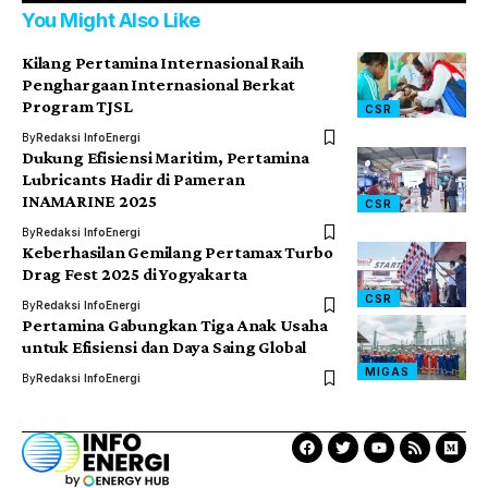
You Might Also Like
Kilang Pertamina Internasional Raih
Penghargaan Internasional Berkat
Program TJSL
CSR
By
Redaksi InfoEnergi
Dukung Efisiensi Maritim, Pertamina
Lubricants Hadir di Pameran
INAMARINE 2025
CSR
By
Redaksi InfoEnergi
Keberhasilan Gemilang Pertamax Turbo
Drag Fest 2025 di Yogyakarta
CSR
By
Redaksi InfoEnergi
Pertamina Gabungkan Tiga Anak Usaha
untuk Efisiensi dan Daya Saing Global
MIGAS
By
Redaksi InfoEnergi