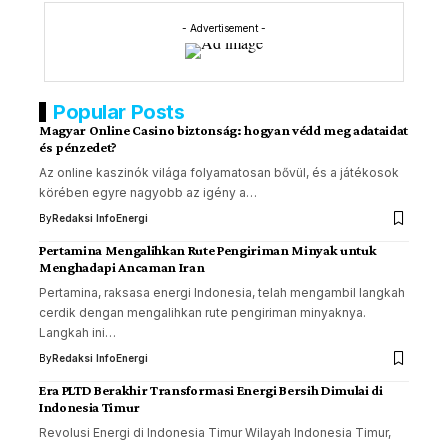
- Advertisement -
Popular Posts
Magyar Online Casino biztonság: hogyan védd meg adataidat
és pénzedet?
Az online kaszinók világa folyamatosan bővül, és a játékosok
körében egyre nagyobb az igény a…
By
Redaksi InfoEnergi
Pertamina Mengalihkan Rute Pengiriman Minyak untuk
Menghadapi Ancaman Iran
Pertamina, raksasa energi Indonesia, telah mengambil langkah
cerdik dengan mengalihkan rute pengiriman minyaknya.
Langkah ini…
By
Redaksi InfoEnergi
Era PLTD Berakhir Transformasi Energi Bersih Dimulai di
Indonesia Timur
Revolusi Energi di Indonesia Timur Wilayah Indonesia Timur,