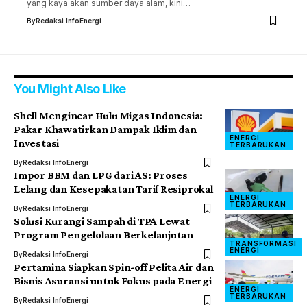
yang kaya akan sumber daya alam, kini…
By
Redaksi InfoEnergi
You Might Also Like
Shell Mengincar Hulu Migas Indonesia:
Pakar Khawatirkan Dampak Iklim dan
ENERGI
Investasi
TERBARUKAN
By
Redaksi InfoEnergi
Impor BBM dan LPG dari AS: Proses
Lelang dan Kesepakatan Tarif Resiprokal
ENERGI
TERBARUKAN
By
Redaksi InfoEnergi
Solusi Kurangi Sampah di TPA Lewat
Program Pengelolaan Berkelanjutan
TRANSFORMASI
ENERGI
By
Redaksi InfoEnergi
Pertamina Siapkan Spin-off Pelita Air dan
Bisnis Asuransi untuk Fokus pada Energi
ENERGI
TERBARUKAN
By
Redaksi InfoEnergi