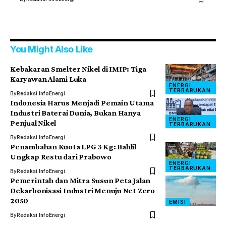
You Might Also Like
Kebakaran Smelter Nikel di IMIP: Tiga
Karyawan Alami Luka
ENERGI
TERBARUKAN
By
Redaksi InfoEnergi
Indonesia Harus Menjadi Pemain Utama
Industri Baterai Dunia, Bukan Hanya
ENERGI
Penjual Nikel
TERBARUKAN
By
Redaksi InfoEnergi
Penambahan Kuota LPG 3 Kg: Bahlil
Ungkap Restu dari Prabowo
ENERGI
TERBARUKAN
By
Redaksi InfoEnergi
Pemerintah dan Mitra Susun Peta Jalan
Dekarbonisasi Industri Menuju Net Zero
2050
EMISI
By
Redaksi InfoEnergi