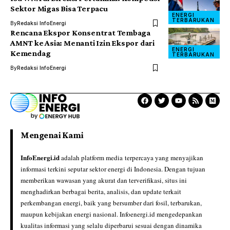
Sektor Migas Bisa Terpacu
ENERGI
TERBARUKAN
By
Redaksi InfoEnergi
Rencana Ekspor Konsentrat Tembaga
AMNT ke Asia: Menanti Izin Ekspor dari
ENERGI
Kemendag
TERBARUKAN
By
Redaksi InfoEnergi
Mengenai Kami
InfoEnergi.id
adalah platform media terpercaya yang menyajikan
informasi terkini seputar sektor energi di Indonesia. Dengan tujuan
memberikan wawasan yang akurat dan terverifikasi, situs ini
menghadirkan berbagai berita, analisis, dan update terkait
perkembangan energi, baik yang bersumber dari fosil, terbarukan,
maupun kebijakan energi nasional. Infoenergi.id mengedepankan
kualitas informasi yang selalu diperbarui sesuai dengan dinamika