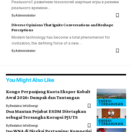
РеальногоС развитием технологий азартные игры в режиме
реального времени…
By
Administrator
Diverse Opinions That Ignite Conversations and Reshape
Perceptions
Modern technology has become a total phenomenon for
civilization, the defining force of a new…
By
Administrator
You Might Also Like
Kongo Perpanjang Kuota Ekspor Kobalt
Awal 2026: Dampak dan Tantangan
ENERGI
TERBARUKAN
By
Redaksi InfoEnergi
Dua Mantan Pejabat ESDM Ditetapkan
sebagai Tersangka Korupsi PJUTS
ENERGI
TERBARUKAN
By
Redaksi InfoEnergi
Isu WNA di Direksi Pertamina: Kompetisi