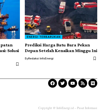
ENERGI TERBARUKAN
apatan
Prediksi Harga Batu Bara Pekan
si: Solusi
Depan Setelah Kenaikan Minggu Ini
By
Redaksi InfoEnergi
Copyright @ InfoEnergi.id – Pusat Informasi