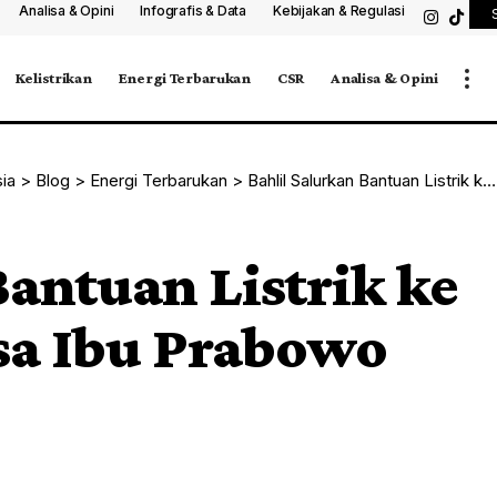
Analisa & Opini
Infografis & Data
Kebijakan & Regulasi
Kelistrikan
Energi Terbarukan
CSR
Analisa & Opini
sia
>
Blog
>
Energi Terbarukan
>
Bahlil Salurkan Bantuan Listrik ke 112 Rumah di Desa Ibu Prabowo
Bantuan Listrik ke
sa Ibu Prabowo