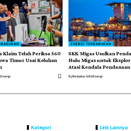
RBARUKAN
ENERGI TERBARUKAN
 Klaim Telah Periksa 560
SKK Migas Usulkan Pend
awa Timur Usai Keluhan
Hulu Migas untuk Eksplora
n
Atasi Kendala Pendanaan
oEnergi
By
Redaksi InfoEnergi
Kategori
Link Lainnya