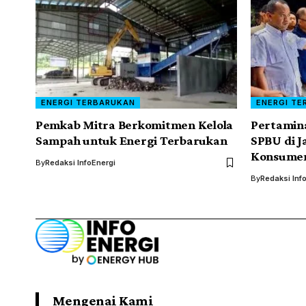
ENERGI TERBARUKAN
ENERGI TE
Pemkab Mitra Berkomitmen Kelola
Pertamina
Sampah untuk Energi Terbarukan
SPBU di J
Konsume
By
Redaksi InfoEnergi
By
Redaksi Inf
Mengenai Kami