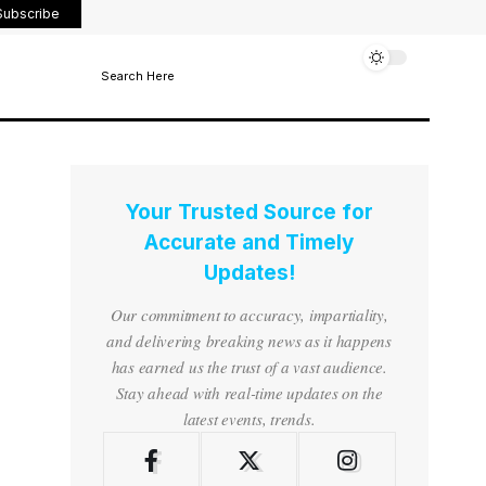
Subscribe
Search Here
Your Trusted Source for
Accurate and Timely
Updates!
Our commitment to accuracy, impartiality,
and delivering breaking news as it happens
has earned us the trust of a vast audience.
Stay ahead with real-time updates on the
latest events, trends.