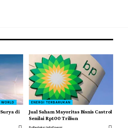
WORLD
ENERGI TERBARUKAN
 Surya di
Jual Saham Mayoritas Bisnis Castrol
Senilai Rp100 Triliun
By
Redaksi InfoEnergi