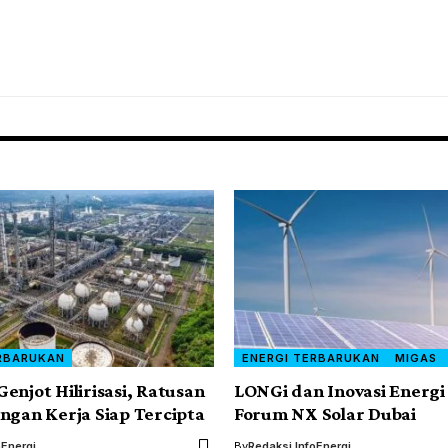
RBARUKAN
ENERGI TERBARUKAN
MIGAS
enjot Hilirisasi, Ratusan
LONGi dan Inovasi Energi
ngan Kerja Siap Tercipta
Forum NX Solar Dubai
oEnergi
By
Redaksi InfoEnergi