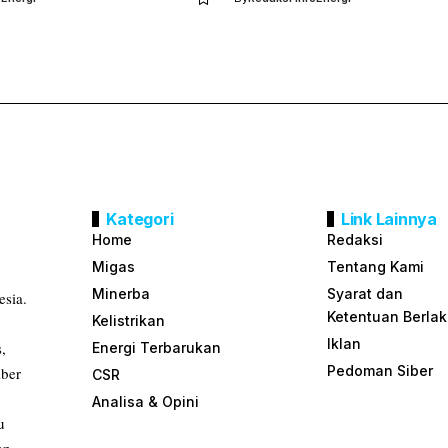
Kategori
Link Lainnya
Home
Redaksi
Migas
Tentang Kami
Minerba
Syarat dan
esia.
Ketentuan Berla
Kelistrikan
Iklan
s,
Energi Terbarukan
Pedoman Siber
mber
CSR
Analisa & Opini
u