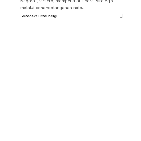
Negara (Persero) memperkuat sinergi strategis
melalui penandatanganan nota…
By
Redaksi InfoEnergi