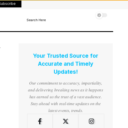
Subscribe
Search Here
Your Trusted Source for
Accurate and Timely
Updates!
Our commitment to accuracy, impartiality,
and delivering breaking news as it happens
has earned us the trust of a vast audience.
Stay ahead with real-time updates on the
latest events, trends.