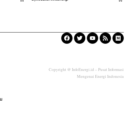
Copyright @ InfoEnergi.id – Pusat Informasi
Mengenai Energi Indonesia
ku