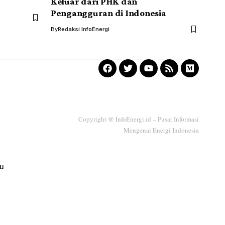
Keluar dari PHK dan
Pengangguran di Indonesia
By
Redaksi InfoEnergi
Copyright @ InfoEnergi.id – Pusat Informasi
Mengenai Energi Indonesia
ku