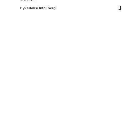
By
Redaksi InfoEnergi