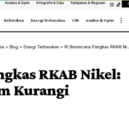
Analisa & Opini
Infografis & Data
Kebijakan & Regulasi
Kelistrikan
Energi Terbarukan
CSR
Analisa & Opini
sia
>
Blog
>
Energi Terbarukan
>
RI Berencana Pangkas RKAB Nikel: Smelter Terancam Kurangi Produksi
ngkas RKAB Nikel:
am Kurangi