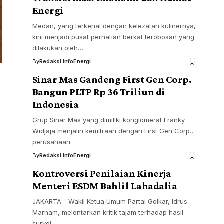
Energi
Medan, yang terkenal dengan kelezatan kulinernya,
kini menjadi pusat perhatian berkat terobosan yang
dilakukan oleh…
By
Redaksi InfoEnergi
Sinar Mas Gandeng First Gen Corp.
Bangun PLTP Rp 36 Triliun di
Indonesia
Grup Sinar Mas yang dimiliki konglomerat Franky
Widjaja menjalin kemitraan dengan First Gen Corp.,
perusahaan…
By
Redaksi InfoEnergi
Kontroversi Penilaian Kinerja
Menteri ESDM Bahlil Lahadalia
JAKARTA - Wakil Ketua Umum Partai Golkar, Idrus
Marham, melontarkan kritik tajam terhadap hasil
survei…