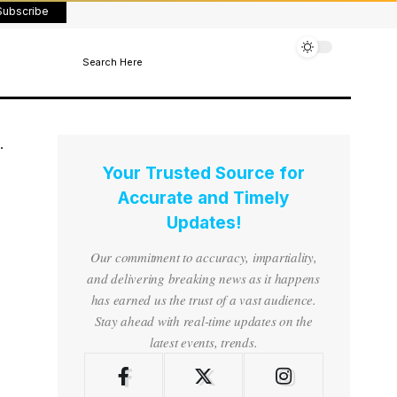
Subscribe
Search Here
Your Trusted Source for
Accurate and Timely
Updates!
Our commitment to accuracy, impartiality,
and delivering breaking news as it happens
has earned us the trust of a vast audience.
Stay ahead with real-time updates on the
latest events, trends.