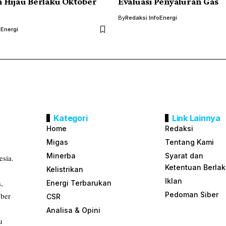
 Hijau Berlaku Oktober
Evaluasi Penyaluran Gas
By
Redaksi InfoEnergi
oEnergi
Kategori
Link Lainnya
Home
Redaksi
Migas
Tentang Kami
Minerba
Syarat dan
esia.
Ketentuan Berla
Kelistrikan
Iklan
s,
Energi Terbarukan
Pedoman Siber
mber
CSR
Analisa & Opini
u