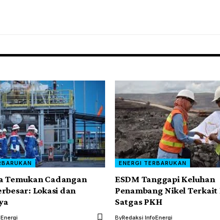
RBARUKAN
ENERGI TERBARUKAN
a Temukan Cadangan
ESDM Tanggapi Keluhan
rbesar: Lokasi dan
Penambang Nikel Terkait
ya
Satgas PKH
oEnergi
By
Redaksi InfoEnergi