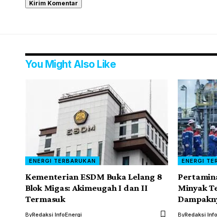
You Might Also Like
ENERGI TERBARUKAN
ENERGI TE
Kementerian ESDM Buka Lelang 8
Pertamin
Blok Migas: Akimeugah I dan II
Minyak Te
Termasuk
Dampakn
By
Redaksi InfoEnergi
By
Redaksi Inf