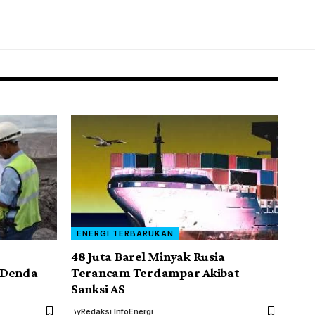
ENERGI TERBARUKAN
48 Juta Barel Minyak Rusia
 Denda
Terancam Terdampar Akibat
Sanksi AS
By
Redaksi InfoEnergi