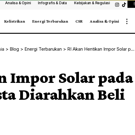
Analisa & Opini
Infografis & Data
Kebijakan & Regulasi
Kelistrikan
Energi Terbarukan
CSR
Analisa & Opini
sia
>
Blog
>
Energi Terbarukan
>
RI Akan Hentikan Impor Solar pada 2026, SPBU Swasta Diarahkan Beli dari Pertamina
n Impor Solar pada
ta Diarahkan Beli