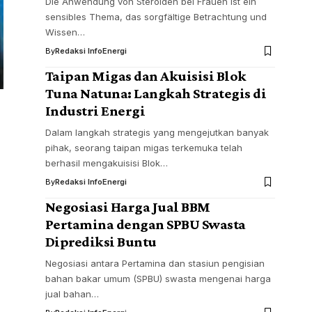
Die Anwendung von Steroiden bei Frauen ist ein
sensibles Thema, das sorgfältige Betrachtung und
Wissen…
By
Redaksi InfoEnergi
Taipan Migas dan Akuisisi Blok
Tuna Natuna: Langkah Strategis di
Industri Energi
Dalam langkah strategis yang mengejutkan banyak
pihak, seorang taipan migas terkemuka telah
berhasil mengakuisisi Blok…
By
Redaksi InfoEnergi
Negosiasi Harga Jual BBM
Pertamina dengan SPBU Swasta
Diprediksi Buntu
Negosiasi antara Pertamina dan stasiun pengisian
bahan bakar umum (SPBU) swasta mengenai harga
jual bahan…