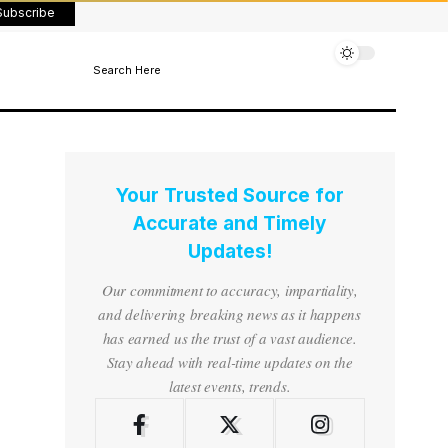
Subscribe
Search Here
Your Trusted Source for
Accurate and Timely
Updates!
Our commitment to accuracy, impartiality,
and delivering breaking news as it happens
has earned us the trust of a vast audience.
Stay ahead with real-time updates on the
latest events, trends.