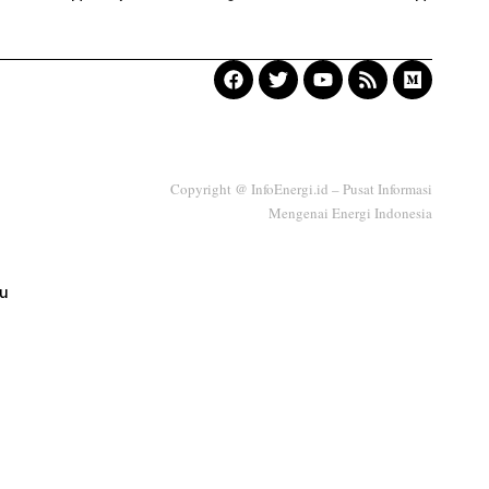
Copyright @ InfoEnergi.id – Pusat Informasi
Mengenai Energi Indonesia
ku