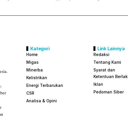
Kategori
Link Lainnya
Home
Redaksi
Migas
Tentang Kami
Minerba
Syarat dan
esia.
Ketentuan Berla
Kelistrikan
Iklan
s,
Energi Terbarukan
Pedoman Siber
mber
CSR
Analisa & Opini
u
an