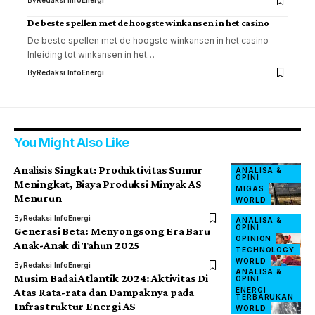
De beste spellen met de hoogste winkansen in het casino
De beste spellen met de hoogste winkansen in het casino
Inleiding tot winkansen in het…
By
Redaksi InfoEnergi
You Might Also Like
Analisis Singkat: Produktivitas Sumur
ANALISA &
OPINI
Meningkat, Biaya Produksi Minyak AS
MIGAS
Menurun
WORLD
By
Redaksi InfoEnergi
ANALISA &
OPINI
Generasi Beta: Menyongsong Era Baru
OPINION
Anak-Anak di Tahun 2025
TECHNOLOGY
WORLD
By
Redaksi InfoEnergi
ANALISA &
Musim Badai Atlantik 2024: Aktivitas Di
OPINI
ENERGI
Atas Rata-rata dan Dampaknya pada
TERBARUKAN
Infrastruktur Energi AS
WORLD