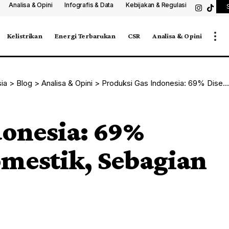
Analisa & Opini
Infografis & Data
Kebijakan & Regulasi
Kelistrikan
Energi Terbarukan
CSR
Analisa & Opini
sia
>
Blog
>
Analisa & Opini
>
Produksi Gas Indonesia: 69% Diserap Pasar Domestik, Sebagian Masih Ekspor
donesia: 69%
omestik, Sebagian