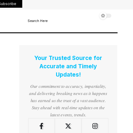
Subscribe
Search Here
Your Trusted Source for
Accurate and Timely
Updates!
Our commitment to accuracy, impartiality,
and delivering breaking news as it happens
has earned us the trust of a vast audience.
Stay ahead with real-time updates on the
latest events, trends.