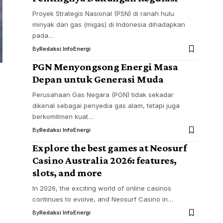
Proyek Strategis Nasional (PSN) di ranah hulu
minyak dan gas (migas) di Indonesia dihadapkan
pada…
By
Redaksi InfoEnergi
PGN Menyongsong Energi Masa
Depan untuk Generasi Muda
Perusahaan Gas Negara (PGN) tidak sekadar
dikenal sebagai penyedia gas alam, tetapi juga
berkomitmen kuat…
By
Redaksi InfoEnergi
Explore the best games at Neosurf
Casino Australia 2026: features,
slots, and more
In 2026, the exciting world of online casinos
continues to evolve, and Neosurf Casino in…
By
Redaksi InfoEnergi