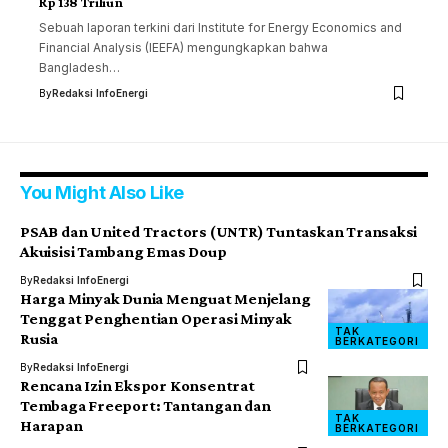
Rp 138 Triliun
Sebuah laporan terkini dari Institute for Energy Economics and
Financial Analysis (IEEFA) mengungkapkan bahwa
Bangladesh…
By
Redaksi InfoEnergi
You Might Also Like
PSAB dan United Tractors (UNTR) Tuntaskan Transaksi
Akuisisi Tambang Emas Doup
By
Redaksi InfoEnergi
Harga Minyak Dunia Menguat Menjelang
Tenggat Penghentian Operasi Minyak
TAK
Rusia
BERKATEGORI
By
Redaksi InfoEnergi
Rencana Izin Ekspor Konsentrat
Tembaga Freeport: Tantangan dan
TAK
Harapan
BERKATEGORI