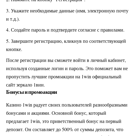
Укажите необходимые данные (имя, электронную почту
и т.д.).
Создайте пароль и подтвердите согласие с правилами.
Завершите регистрацию, кликнув по соответствующей
кнопке.
После регистрации вы сможете войти в личный кабинет,
используя созданные логин и пароль. Это поможет вам не
пропустить лучшие промоакции на 1win официальный
сайт
зеркало 1вин
.
Бонусы и промоакции
Казино 1win радует своих пользователей разнообразными
бонусами и акциями. Основной бонус, который
предлагает 1win, это приветственный бонус на первый
депозит. Он составляет до 500% от суммы депозита, что