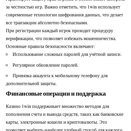
за честностью игр. Важно отметить, что 1win использует
современные технологии шифрования данных, что делает
все транзакции абсолютно безопасными.
При регистрации каждый игрок проходит процедуру
верификации, что позволяет избежать мошенничества.
Основные правила безопасности включают:
Использование сложных паролей для учётной записи.
Регулярное обновление паролей.
Привязка аккаунта к мобильному телефону для
дополнительной защиты.
Финансовые операции и поддержка
Казино 1win поддерживает множество методов для
пополнения счета и вывода средств, таких как банковские
карты, электронные кошели и криптовалюты. Это
позволяет выбрать наиболее удобный способ для каждого