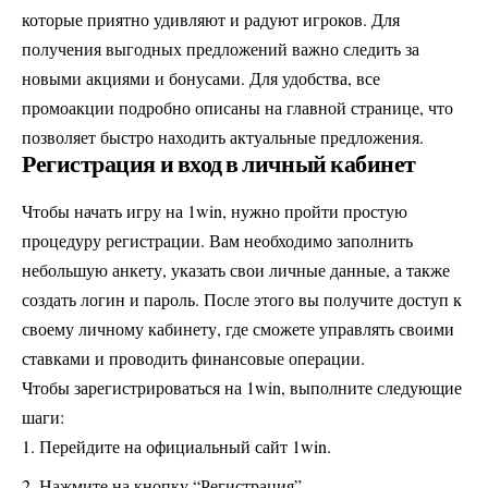
которые приятно удивляют и радуют игроков. Для
получения выгодных предложений важно следить за
новыми акциями и бонусами. Для удобства, все
промоакции подробно описаны на главной странице, что
позволяет быстро находить актуальные предложения.
Регистрация и вход в личный кабинет
Чтобы начать игру на 1win, нужно пройти простую
процедуру регистрации. Вам необходимо заполнить
небольшую анкету, указать свои личные данные, а также
создать логин и пароль. После этого вы получите доступ к
своему личному кабинету, где сможете управлять своими
ставками и проводить финансовые операции.
Чтобы зарегистрироваться на 1win, выполните следующие
шаги:
Перейдите на официальный сайт 1win.
Нажмите на кнопку “Регистрация”.