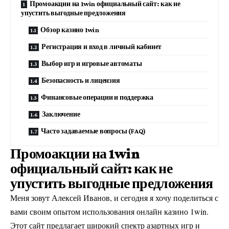
Промоакции на 1win официальный сайт: как не
упустить выгодные предложения
Обзор казино 1win
Регистрация и вход в личный кабинет
Выбор игр и игровые автоматы
Безопасность и лицензия
Финансовые операции и поддержка
Заключение
Часто задаваемые вопросы (FAQ)
Промоакции на 1win
официальный сайт: как не
упустить выгодные предложения
Меня зовут Алексей Иванов, и сегодня я хочу поделиться с
вами своим опытом использования онлайн казино 1win.
Этот сайт предлагает широкий спектр азартных игр и