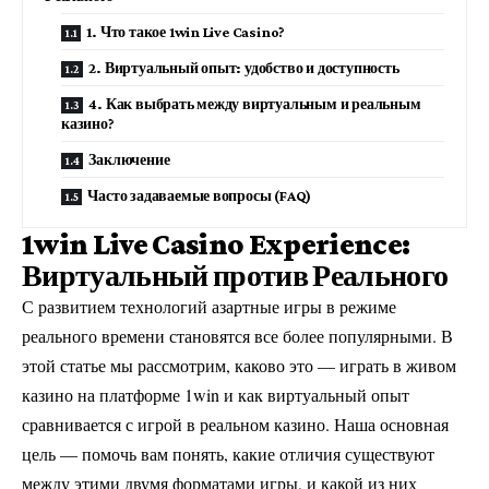
1. Что такое 1win Live Casino?
2. Виртуальный опыт: удобство и доступность
4. Как выбрать между виртуальным и реальным
казино?
Заключение
Часто задаваемые вопросы (FAQ)
1win Live Casino Experience:
Виртуальный против Реального
С развитием технологий азартные игры в режиме
реального времени становятся все более популярными. В
этой статье мы рассмотрим, каково это — играть в живом
казино на платформе 1win и как виртуальный опыт
сравнивается с игрой в реальном казино. Наша основная
цель — помочь вам понять, какие отличия существуют
между этими двумя форматами игры, и какой из них