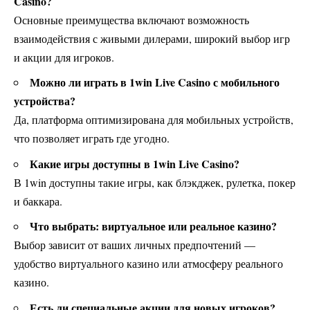
Casino?
Основные преимущества включают возможность
взаимодействия с живыми дилерами, широкий выбор игр
и акции для игроков.
Можно ли играть в 1win Live Casino с мобильного
устройства?
Да, платформа оптимизирована для мобильных устройств,
что позволяет играть где угодно.
Какие игры доступны в 1win Live Casino?
В 1win доступны такие игры, как блэкджек, рулетка, покер
и баккара.
Что выбрать: виртуальное или реальное казино?
Выбор зависит от ваших личных предпочтений —
удобство виртуального казино или атмосферу реального
казино.
Есть ли специальные акции для новых игроков?