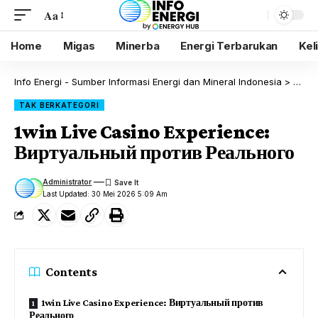
Aa
Home
Migas
Minerba
Energi Terbarukan
Kel
Info Energi - Sumber Informasi Energi dan Mineral Indonesia
>
Blog
TAK BERKATEGORI
1win Live Casino Experience:
Виртуальный против Реального
Administrator
Last Updated: 30 Mei 2026 5:09 Am
Contents
1win Live Casino Experience: Виртуальный против
Реального