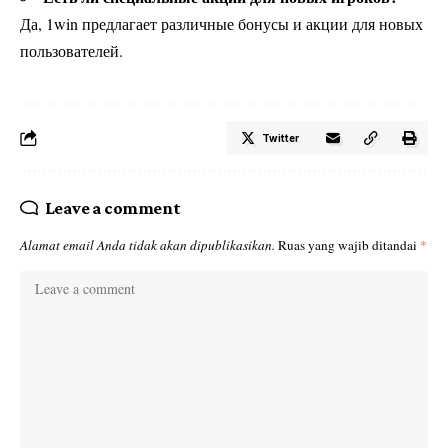
Да, 1win предлагает различные бонусы и акции для новых
пользователей.
Twitter
Leave a comment
Alamat email Anda tidak akan dipublikasikan.
Ruas yang wajib ditandai
*