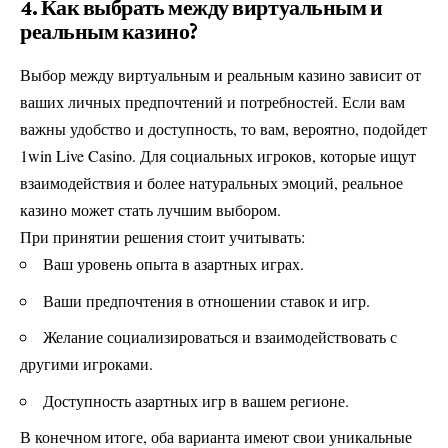
4. Как выбрать между виртуальным и
реальным казино?
Выбор между виртуальным и реальным казино зависит от
ваших личных предпочтений и потребностей. Если вам
важны удобство и доступность, то вам, вероятно, подойдет
1win Live Casino. Для социальных игроков, которые ищут
взаимодействия и более натуральных эмоций, реальное
казино может стать лучшим выбором.
При принятии решения стоит учитывать:
Ваш уровень опыта в азартных играх.
Ваши предпочтения в отношении ставок и игр.
Желание социализироваться и взаимодействовать с
другими игроками.
Доступность азартных игр в вашем регионе.
В конечном итоге, оба варианта имеют свои уникальные