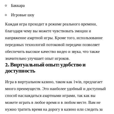
Баккара
Игровые шоу
Каждая игра проходит в режиме реального времени,
благодаря чему вы можете чувствовать эмоции и
напряжение азартной игры. Кроме того, использование
передовых технологий потоковой передачи позволяет
обеспечить высокое качество видео и звука, что также
значительно улучшает опыт игроков.
2. Виртуальный опыт: удобство и
доступность
Игра в виртуальном казино, таком как 1win, предлагает
много преимуществ. Это наиболее удобный и доступный
способ наслаждаться азартными играми, так как вы
можете играть в любое время и в любом месте. Вам не
нужно тратить время на дорогу в казино или следить за