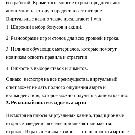
его работой. Кроме того, многие игроки предпочитают
анонимность, которую предоставляет интернет.
Виртуальные казино также предлагают:
1 win
Широкий выбор бонусов и акций.
Разнообразие игр и столов для всех уровней игрока.
Наличие обучающих материалов, которые помогут
новичкам освоить правила и стратегии.
Гибкость в выборе ставок и лимитов.
Однако, несмотря на все преимущества, виртуальный
опыт может не дать полного ощущения азарта и
взаимодействия, которое можно получить в живом казино.
3. Реальный опыт: сладость азарта
Несмотря на плюсы виртуальных казино, традиционные
игорные заведения все еще привлекают множество
игроков. Играть в живом казино — это не просто азартные