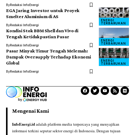
By
Redaksi InfoEnergi
EGA Jaring Investor untuk Proyek
Smelter Aluminium di AS
ENERGI
TERBARUKAN
By
Redaksi InfoEnergi
Kondisi Stok BBM Shell dan Vivo di
Tengah Ketidakpastian Pasar
ENERGI
TERBARUKAN
By
Redaksi InfoEnergi
Pasar Minyak Timur Tengah Melemah:
Dampak Oversupply Terhadap Ekonomi
ENERGI
Global
TERBARUKAN
By
Redaksi InfoEnergi
Mengenai Kami
InfoEnergi.id
adalah platform media terpercaya yang menyajikan
informasi terkini seputar sektor energi di Indonesia. Dengan tujuan