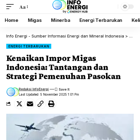
Aa
Home
Migas
Minerba
Energi Terbarukan
Kel
Info Energi - Sumber Informasi Energi dan Mineral Indonesia
>
Blog
ENERGI TERBARUKAN
Kenaikan Impor Migas
Indonesia: Tantangan dan
Strategi Pemenuhan Pasokan
Redaksi InfoEnergi
Last Updated: 5 November 2025 1:01 Pm