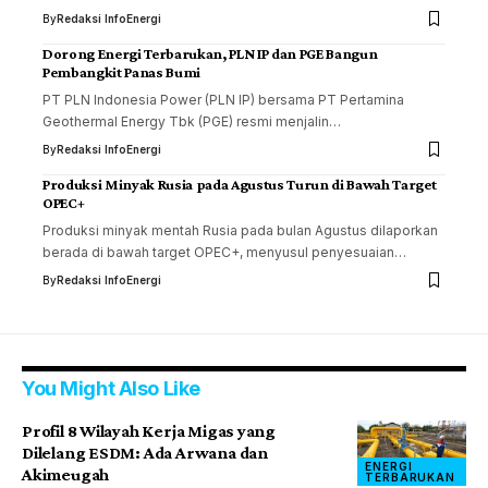
By
Redaksi InfoEnergi
Dorong Energi Terbarukan, PLN IP dan PGE Bangun
Pembangkit Panas Bumi
PT PLN Indonesia Power (PLN IP) bersama PT Pertamina
Geothermal Energy Tbk (PGE) resmi menjalin…
By
Redaksi InfoEnergi
Produksi Minyak Rusia pada Agustus Turun di Bawah Target
OPEC+
Produksi minyak mentah Rusia pada bulan Agustus dilaporkan
berada di bawah target OPEC+, menyusul penyesuaian…
By
Redaksi InfoEnergi
You Might Also Like
Profil 8 Wilayah Kerja Migas yang
Dilelang ESDM: Ada Arwana dan
ENERGI
Akimeugah
TERBARUKAN