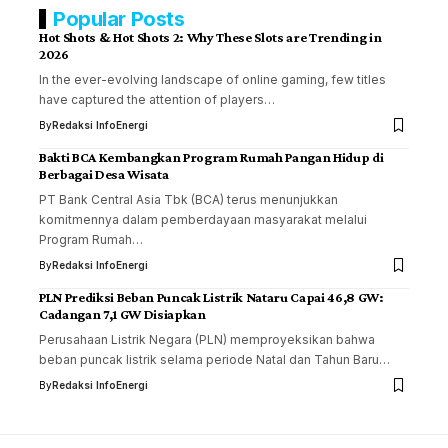
Popular Posts
Hot Shots & Hot Shots 2: Why These Slots are Trending in
2026
In the ever-evolving landscape of online gaming, few titles
have captured the attention of players…
By
Redaksi InfoEnergi
Bakti BCA Kembangkan Program Rumah Pangan Hidup di
Berbagai Desa Wisata
PT Bank Central Asia Tbk (BCA) terus menunjukkan
komitmennya dalam pemberdayaan masyarakat melalui
Program Rumah…
By
Redaksi InfoEnergi
PLN Prediksi Beban Puncak Listrik Nataru Capai 46,8 GW:
Cadangan 7,1 GW Disiapkan
Perusahaan Listrik Negara (PLN) memproyeksikan bahwa
beban puncak listrik selama periode Natal dan Tahun Baru…
By
Redaksi InfoEnergi