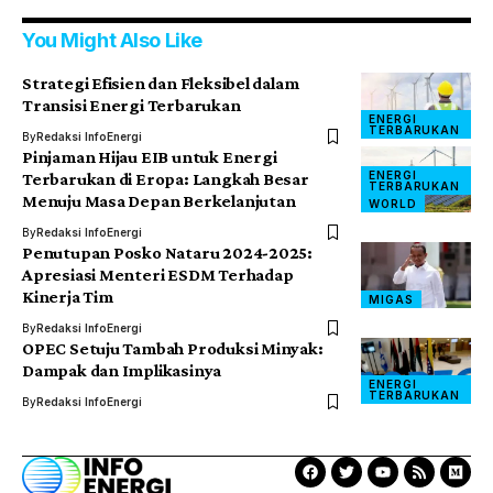
You Might Also Like
Strategi Efisien dan Fleksibel dalam
Transisi Energi Terbarukan
ENERGI
TERBARUKAN
By
Redaksi InfoEnergi
Pinjaman Hijau EIB untuk Energi
ENERGI
Terbarukan di Eropa: Langkah Besar
TERBARUKAN
Menuju Masa Depan Berkelanjutan
WORLD
By
Redaksi InfoEnergi
Penutupan Posko Nataru 2024-2025:
Apresiasi Menteri ESDM Terhadap
Kinerja Tim
MIGAS
By
Redaksi InfoEnergi
OPEC Setuju Tambah Produksi Minyak:
Dampak dan Implikasinya
ENERGI
TERBARUKAN
By
Redaksi InfoEnergi